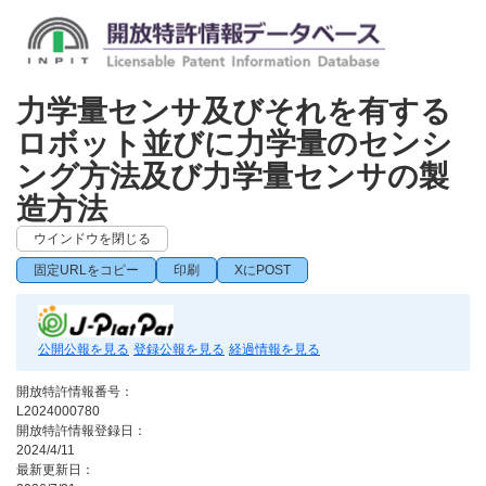
力学量センサ及びそれを有する
ロボット並びに力学量のセンシ
ング方法及び力学量センサの製
造方法
ウインドウを閉じる
固定URLをコピー
印刷
XにPOST
公開公報を見る
登録公報を見る
経過情報を見る
開放特許情報番号：
L2024000780
開放特許情報登録日：
2024/4/11
最新更新日：