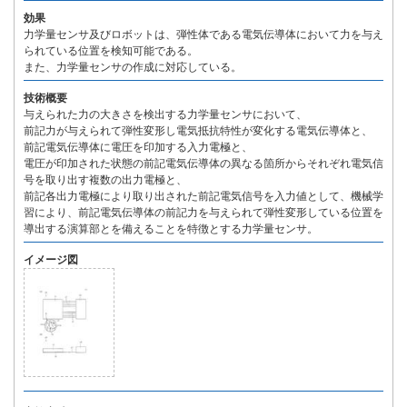
効果
力学量センサ及びロボットは、弾性体である電気伝導体において力を与え
られている位置を検知可能である。
また、力学量センサの作成に対応している。
技術概要
与えられた力の大きさを検出する力学量センサにおいて、
前記力が与えられて弾性変形し電気抵抗特性が変化する電気伝導体と、
前記電気伝導体に電圧を印加する入力電極と、
電圧が印加された状態の前記電気伝導体の異なる箇所からそれぞれ電気信
号を取り出す複数の出力電極と、
前記各出力電極により取り出された前記電気信号を入力値として、機械学
習により、前記電気伝導体の前記力を与えられて弾性変形している位置を
導出する演算部とを備えることを特徴とする力学量センサ。
イメージ図