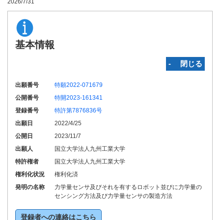
2026/7/31
基本情報
‐ 閉じる
出願番号
特願2022-071679
公開番号
特開2023-161341
登録番号
特許第7876836号
出願日
2022/4/25
公開日
2023/11/7
出願人
国立大学法人九州工業大学
特許権者
国立大学法人九州工業大学
権利化状況
権利化済
発明の名称
力学量センサ及びそれを有するロボット並びに力学量の
センシング方法及び力学量センサの製造方法
登録者への連絡はこちら