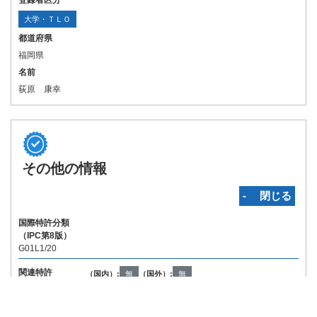
登録者区分
大学・ＴＬＯ
都道府県
福岡県
名前
荻原 康幸
その他の情報
‐ 閉じる
国際特許分類
（IPC第8版）
G01L1/20
関連特許
（国内）:
無
（国外）:
無
Copyright © INPIT Rights Reserved