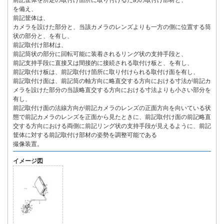
前記筐体を所定の取付け箇所に取り付けるための取付け部材と、
を備え、
前記筐体は、
カメラを設けた部分と、当該カメラのレンズよりも一方の側に位置する筒
状の部分と、を有し、
前記取付け部材は、
前記筒状の部分に回転可能に装着されるリング状の支持手段と、
前記支持手段に直接又は間接的に接続される取付け板と、を有し、
前記取付け板は、前記取付け箇所に取り付けられる取付け面を有し、
前記取付け面は、前記筒の軸方向に略直交する方向における寸法が前記カ
メラを設けた部分の当該略直交する方向における寸法よりも小さい部分を
有し、
前記取付け面の法線方向が前記カメラのレンズの正面方向を向いている状
態で前記カメラのレンズを正面から見たときに、前記取付け面の前記略直
交する方向における両側に前記リング状の支持手段が見えるように、前記
筐体に対する前記取付け部材の姿勢を調整可能である
撮像装置。
イメージ図