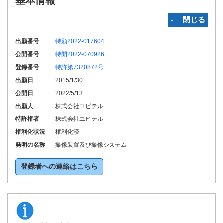
基本情報
‐ 閉じる
出願番号
特願2022-017604
公開番号
特開2022-070926
登録番号
特許第7320872号
出願日
2015/1/30
公開日
2022/5/13
出願人
株式会社ユピテル
特許権者
株式会社ユピテル
権利化状況
権利化済
発明の名称
撮像装置及び撮像システム
登録者への連絡はこちら