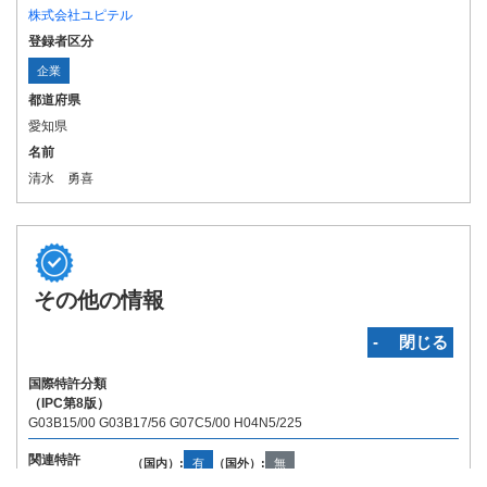
株式会社ユピテル
登録者区分
企業
都道府県
愛知県
名前
清水 勇喜
その他の情報
‐ 閉じる
国際特許分類
（IPC第8版）
G03B15/00 G03B17/56 G07C5/00 H04N5/225
関連特許
（国内）:
有
（国外）:
無