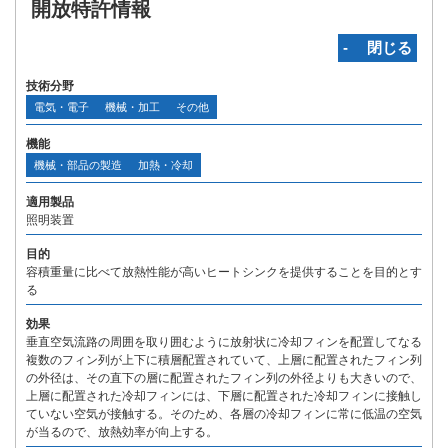
開放特許情報
‐ 閉じる
技術分野
電気・電子
機械・加工
その他
機能
機械・部品の製造
加熱・冷却
適用製品
照明装置
目的
容積重量に比べて放熱性能が高いヒートシンクを提供することを目的とす
る
効果
垂直空気流路の周囲を取り囲むように放射状に冷却フィンを配置してなる
複数のフィン列が上下に積層配置されていて、上層に配置されたフィン列
の外径は、その直下の層に配置されたフィン列の外径よりも大きいので、
上層に配置された冷却フィンには、下層に配置された冷却フィンに接触し
ていない空気が接触する。そのため、各層の冷却フィンに常に低温の空気
が当るので、放熱効率が向上する。