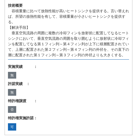
技術概要
容積重量に比べて放熱性能が高いヒートシンクを提供する。言い替えれ
ば、所望の放熱性能を有して、容積重量が小さいヒートシンクを提供す
る。
【解決手段】
垂直空気流路の周囲に複数の冷却フィンを放射状に配置してなるヒート
シンクにおいて、垂直空気流路の周囲を取り囲むように放射状に冷却フィ
ンを配置してなる第１フィン列～第４フィン列が上下に積層配置されてい
て、上層に配置された第２フィン列～第４フィン列の外径を、その直下の
層に配置された第１フィン列～第３フィン列の外径よりも大きくする。
実施実績 ：
無
許諾実績 ：
無
特許権譲渡 ：
否
特許権実施許諾：
可