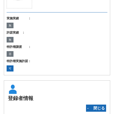
実施実績 ：
無
許諾実績 ：
無
特許権譲渡 ：
否
特許権実施許諾：
可
登録者情報
‐ 閉じる