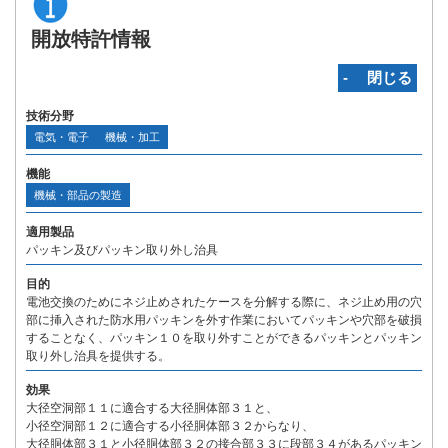
開放特許情報
‐ 閉じる
技術分野
電気・電子
機械・加工
機能
機械・部品の製造
適用製品
パッキン及びパッキン取り外し治具
目的
電池交換のためにネジ止めされたケースを分解する際に、ネジ止め用の穴
部に挿入された防水用パッキンを外す作業においてパッキンや穴部を破損
することなく、パッキン１０を取り外すことができるパッキンとパッキン
取り外し治具を提供する。
効果
大径空洞部１１に適合する大径胴体部３１と、
小径空洞部１２に適合する小径胴体部３２からなり、
大径胴体部３１と小径胴体部３２の接合部３３に段部３４があるパッキン