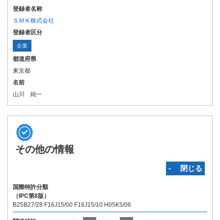
登録者名称
ＳＭＫ株式会社
登録者区分
企業
都道府県
東京都
名前
山川 純一
その他の情報
‐ 閉じる
国際特許分類
（IPC第8版）
B25B27/28 F16J15/00 F16J15/10 H05K5/06