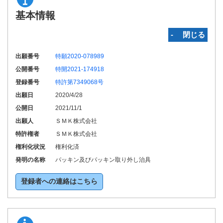
基本情報
‐ 閉じる
出願番号
特願2020-078989
公開番号
特開2021-174918
登録番号
特許第7349068号
出願日
2020/4/28
公開日
2021/11/1
出願人
ＳＭＫ株式会社
特許権者
ＳＭＫ株式会社
権利化状況
権利化済
発明の名称
パッキン及びパッキン取り外し治具
登録者への連絡はこちら