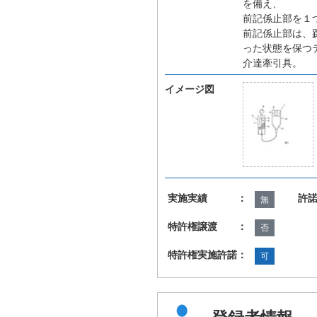
を備え、
前記係止部を１
前記係止部は、
った状態を保つ
介達牽引具。
イメージ図
実施実績 ：
許
無
特許権譲渡 ：
否
特許権実施許諾：
可