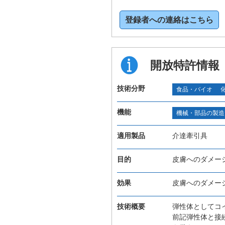
登録者への連絡はこちら
開放特許情報
技術分野
食品・バイオ
機能
機械・部品の製造
適用製品
介達牽引具
目的
皮膚へのダメー
効果
皮膚へのダメー
技術概要
弾性体としてコ
前記弾性体と接