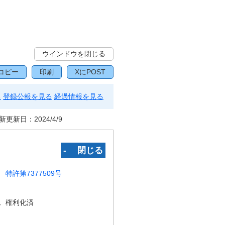
ウインドウを閉じる
コピー
印刷
XにPOST
る
登録公報を見る
経過情報を見る
新更新日：
2024/4/9
‐ 閉じる
特許第7377509号
況
権利化済