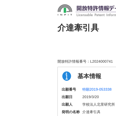
介達牽引具
開放特許情報番号：
L2024000741
基本情報
出願番号
特願2019-053338
出願日
2019/3/20
出願人
学校法人北里研究所
発明の名称
介達牽引具