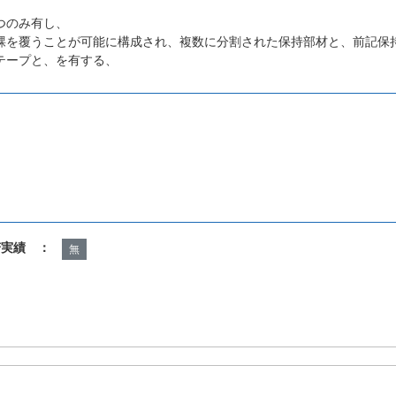
つのみ有し、
踝を覆うことが可能に構成され、複数に分割された保持部材と、前記保
テープと、を有する、
諾実績 ：
無