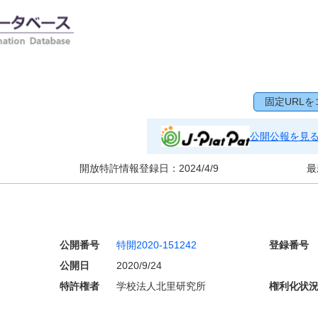
固定URLを
公開公報を見
開放特許情報登録日：
2024/4/9
最
公開番号
特開2020-151242
登録番号
公開日
2020/9/24
特許権者
学校法人北里研究所
権利化状