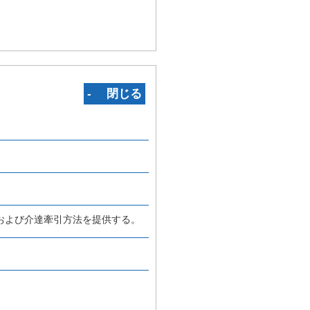
‐ 閉じる
および介達牽引方法を提供する。