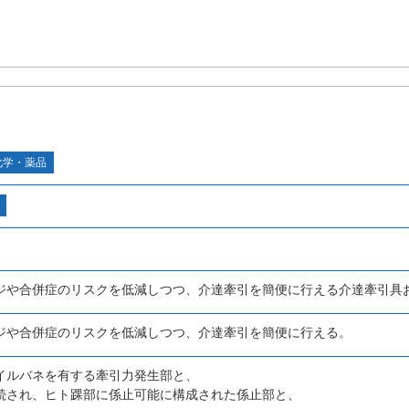
化学・薬品
ジや合併症のリスクを低減しつつ、介達牽引を簡便に行える介達牽引具
ジや合併症のリスクを低減しつつ、介達牽引を簡便に行える。
イルバネを有する牽引力発生部と、
続され、ヒト踝部に係止可能に構成された係止部と、