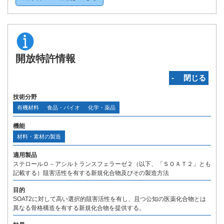
開放特許情報
‐ 閉じる
技術分野
有機材料
食品・バイオ
化学・薬品
機能
材料・素材の製造
適用製品
ステロールＯ－アシルトランスフェラーゼ２（以下、「ＳＯＡＴ２」とも
記載する）阻害活性を有する新規化合物及びその製造方法
目的
SOAT2に対して高い選択的阻害活性を有し、且つ公知の医薬化合物とは
異なる骨格構造を有する新規化合物を提供する。