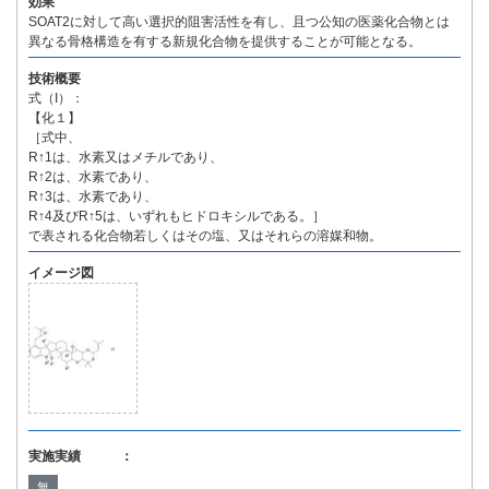
効果
SOAT2に対して高い選択的阻害活性を有し、且つ公知の医薬化合物とは
異なる骨格構造を有する新規化合物を提供することが可能となる。
技術概要
式（I）：
【化１】
［式中、
R↑1は、水素又はメチルであり、
R↑2は、水素であり、
R↑3は、水素であり、
R↑4及びR↑5は、いずれもヒドロキシルである。］
で表される化合物若しくはその塩、又はそれらの溶媒和物。
イメージ図
実施実績 ：
無