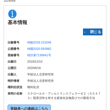
2024/4/8
基本情報
‐ 閉じる
出願番号
特願2018-231046
公開番号
特開2020-093982
登録番号
特許第7138941号
出願日
2018/12/10
公開日
2020/6/18
出願人
学校法人北里研究所
特許権者
学校法人北里研究所
権利化状況
権利化済
発明の名称
ステロールＯ－アシルトランスフェラーゼ２（ＳＯＡＴ
２）阻害活性を有する新規化合物及びその製造方法
登録者への連絡はこちら