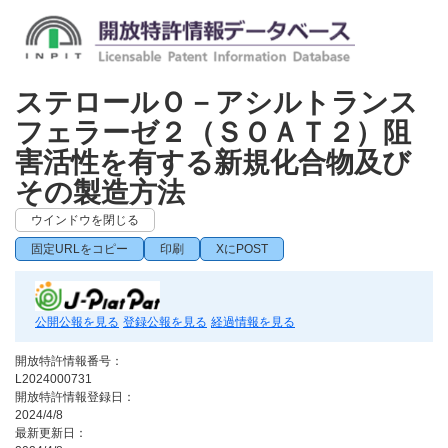
ステロールＯ－アシルトランス
フェラーゼ２（ＳＯＡＴ２）阻
害活性を有する新規化合物及び
その製造方法
ウインドウを閉じる
固定URLをコピー
印刷
XにPOST
公開公報を見る
登録公報を見る
経過情報を見る
開放特許情報番号：
L2024000731
開放特許情報登録日：
2024/4/8
最新更新日：