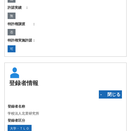
許諾実績 ：
無
特許権譲渡 ：
否
特許権実施許諾：
可
登録者情報
‐ 閉じる
登録者名称
学校法人北里研究所
登録者区分
大学・ＴＬＯ