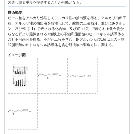
製造し得る手段を提供することが可能となる。
技術概要
ビール粕をアルカリ処理してアルカリ性の抽出液を得る、アルカリ抽出工
程、アルカリ性の抽出液を酸性化して、酸性の上清画分、並びにβ-グルカ
ン、及び式（I-1）で表される化合物、及び式（I-2）で表される化合物か
らなる群より選択される1種以上の不飽和脂肪酸のヒドロキシル誘導体を
含む不溶画分を得る、不溶化工程を含む、β-グルカン及び1種以上の不飽
和脂肪酸のヒドロキシル誘導体を含む組成物の製造方法に関する。
イメージ図