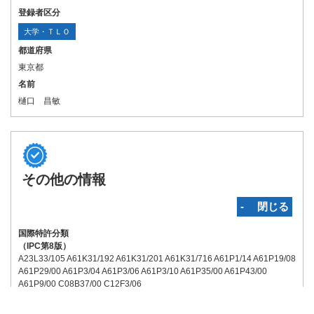
登録者区分
大学・ＴＬＯ
都道府県
東京都
名前
樋口 昌敏
その他の情報
‐ 閉じる
国際特許分類
（IPC第8版）
A23L33/105 A61K31/192 A61K31/201 A61K31/716 A61P1/14 A61P19/08
A61P29/00 A61P3/04 A61P3/06 A61P3/10 A61P35/00 A61P43/00
A61P9/00 C08B37/00 C12F3/06
関連特許
（国内）:
無
（国外）:
無