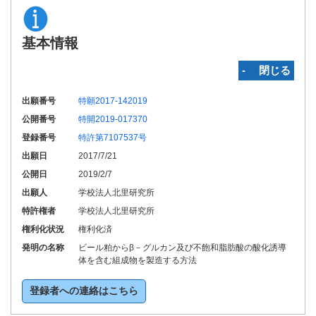
基本情報
‐ 閉じる
出願番号
特願2017-142019
公開番号
特開2019-017370
登録番号
特許第7107537号
出願日
2017/7/21
公開日
2019/2/7
出願人
学校法人北里研究所
特許権者
学校法人北里研究所
権利化状況
権利化済
発明の名称
ビール粕からβ－グルカン及び不飽和脂肪酸の酸化誘導
体を含む組成物を製造する方法
登録者への連絡はこちら