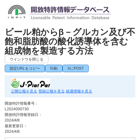
ビール粕からβ－グルカン及び不
飽和脂肪酸の酸化誘導体を含む
組成物を製造する方法
ウインドウを閉じる
固定URLをコピー
印刷
XにPOST
公開公報を見る
登録公報を見る
経過情報を見る
開放特許情報番号：
L2024000730
開放特許情報登録日：
2024/4/8
最新更新日：
2024/4/8