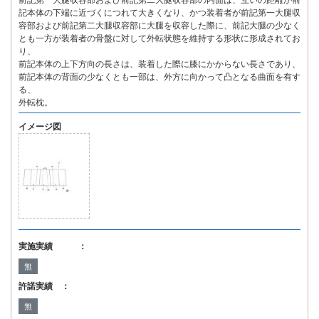
前記第一大腿収容部および前記第二大腿収容部の内面は、互いの距離が前
記本体の下端に近づくにつれて大きくなり、かつ装着者が前記第一大腿収
容部および前記第二大腿収容部に大腿を収容した際に、前記大腿の少なく
とも一方が装着者の骨盤に対して外転状態を維持する形状に形成されてお
り、
前記本体の上下方向の長さは、装着した際に膝にかからない長さであり、
前記本体の背面の少なくとも一部は、外方に向かって凸となる曲面を有す
る、
外転枕。
イメージ図
実施実績 ：
無
許諾実績 ：
無