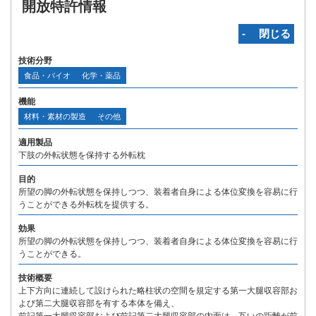
開放特許情報
‐ 閉じる
技術分野
食品・バイオ
化学・薬品
機能
材料・素材の製造
その他
適用製品
下肢の外転状態を保持する外転枕
目的
所望の脚の外転状態を保持しつつ、装着者自身による体位変換を容易に行
うことができる外転枕を提供する。
効果
所望の脚の外転状態を保持しつつ、装着者自身による体位変換を容易に行
うことができる。
技術概要
上下方向に連続して設けられた略柱状の空間を規定する第一大腿収容部お
よび第二大腿収容部を有する本体を備え、