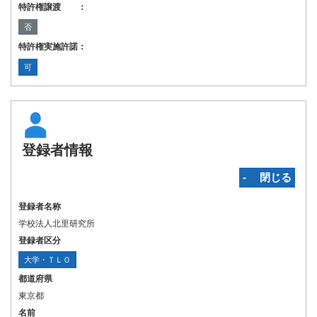
特許権譲渡 ：
否
特許権実施許諾：
可
登録者情報
‐ 閉じる
登録者名称
学校法人北里研究所
登録者区分
大学・ＴＬＯ
都道府県
東京都
名前