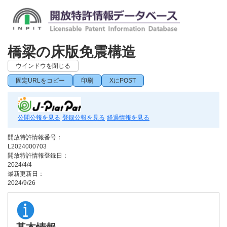
橋梁の床版免震構造
ウインドウを閉じる
固定URLをコピー
印刷
XにPOST
公開公報を見る
登録公報を見る
経過情報を見る
開放特許情報番号：
L2024000703
開放特許情報登録日：
2024/4/4
最新更新日：
2024/9/26