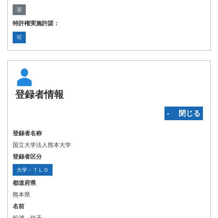
否
特許権実施許諾：
可
登録者情報
‐ 閉じる
登録者名称
国立大学法人熊本大学
登録者区分
大学・ＴＬＯ
都道府県
熊本県
名前