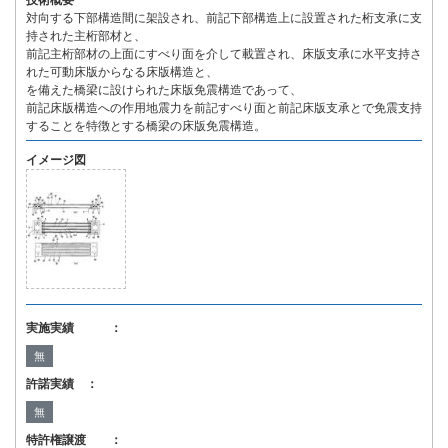
技術概要
対向する下部構造間に架設され、前記下部構造上に設置された桁支承に支
持された主桁部材と、
前記主桁部材の上面にすべり面を介して載置され、床版支承に水平支持さ
れた可動床版からなる床版構造と、
を備えた橋梁に設けられた床版免震構造であって、
前記床版構造への作用地震力を前記すべり面と前記床版支承とで免震支持
することを特徴とする橋梁の床版免震構造。
イメージ図
実施実績 ：
無
許諾実績 ：
無
特許権譲渡 ：