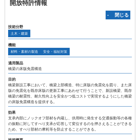
開放特許情報
‐ 閉じる
技術分野
土木・建築
機能
材料・素材の製造
安全・福祉対策
適用製品
橋梁の床版免震構造
目的
橋梁新設工事において、橋梁上部構造、特に床版の免震化を図り、また床
版の免震化を既存床版の更新工事にあわせて行うことで、新設橋梁、既存
橋梁の耐震性、耐久性向上を安全かつ低コストで実現するようにした橋梁
の床版免震構造を提供する。
効果
支承内部にノックオフ部材を内蔵し、供用時に発生する交通振動等の各種
の振動に対してすべり支承が応答して変位するのを押さえることができる
ため、すべり部材の摩耗等を防止することができる。