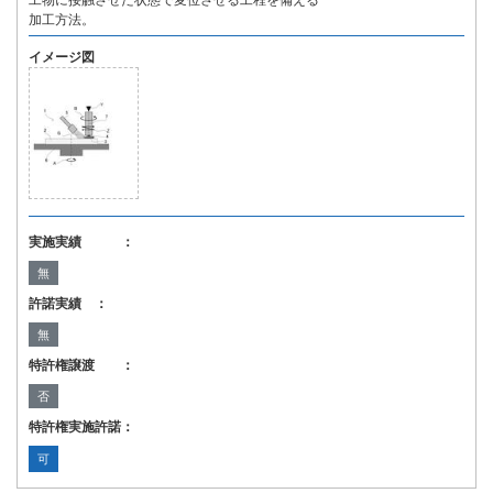
工物に接触させた状態で変位させる工程を備える
加工方法。
イメージ図
実施実績 ：
無
許諾実績 ：
無
特許権譲渡 ：
否
特許権実施許諾：
可