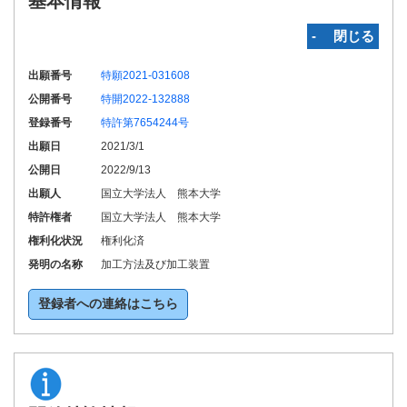
基本情報
‐ 閉じる
出願番号
特願2021-031608
公開番号
特開2022-132888
登録番号
特許第7654244号
出願日
2021/3/1
公開日
2022/9/13
出願人
国立大学法人 熊本大学
特許権者
国立大学法人 熊本大学
権利化状況
権利化済
発明の名称
加工方法及び加工装置
登録者への連絡はこちら