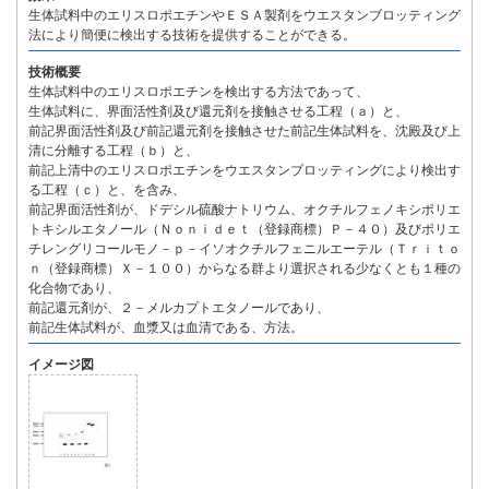
生体試料中のエリスロポエチンやＥＳＡ製剤をウエスタンブロッティング
法により簡便に検出する技術を提供することができる。
技術概要
生体試料中のエリスロポエチンを検出する方法であって、
生体試料に、界面活性剤及び還元剤を接触させる工程（ａ）と、
前記界面活性剤及び前記還元剤を接触させた前記生体試料を、沈殿及び上
清に分離する工程（ｂ）と、
前記上清中のエリスロポエチンをウエスタンブロッティングにより検出す
る工程（ｃ）と、を含み、
前記界面活性剤が、ドデシル硫酸ナトリウム、オクチルフェノキシポリエ
トキシルエタノール（Ｎｏｎｉｄｅｔ（登録商標）Ｐ－４０）及びポリエ
チレングリコールモノ－ｐ－イソオクチルフェニルエーテル（Ｔｒｉｔｏ
ｎ（登録商標）Ｘ－１００）からなる群より選択される少なくとも１種の
化合物であり、
前記還元剤が、２－メルカプトエタノールであり、
前記生体試料が、血漿又は血清である、方法。
イメージ図