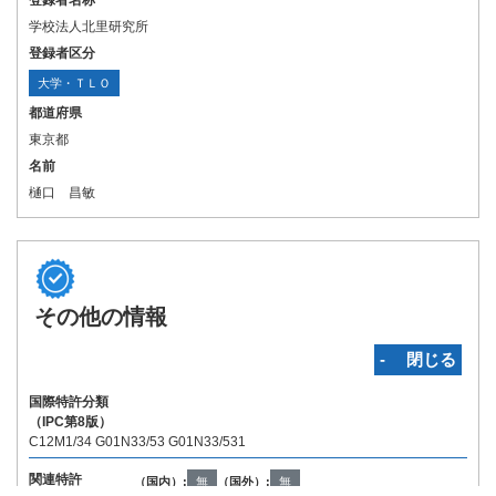
登録者名称
学校法人北里研究所
登録者区分
大学・ＴＬＯ
都道府県
東京都
名前
樋口 昌敏
その他の情報
‐ 閉じる
国際特許分類
（IPC第8版）
C12M1/34 G01N33/53 G01N33/531
関連特許
（国内）:
無
（国外）:
無