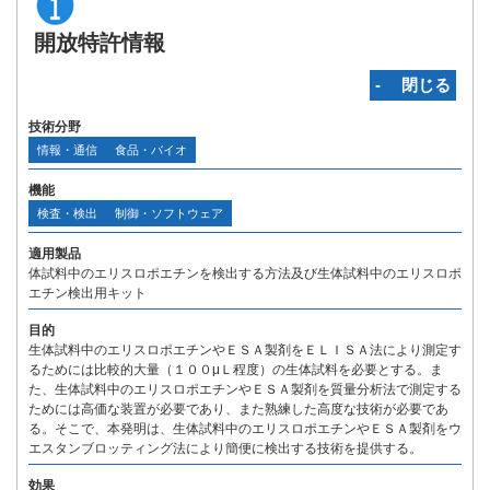
開放特許情報
‐ 閉じる
技術分野
情報・通信
食品・バイオ
機能
検査・検出
制御・ソフトウェア
適用製品
体試料中のエリスロポエチンを検出する方法及び生体試料中のエリスロポ
エチン検出用キット
目的
生体試料中のエリスロポエチンやＥＳＡ製剤をＥＬＩＳＡ法により測定す
るためには比較的大量（１００μＬ程度）の生体試料を必要とする。ま
た、生体試料中のエリスロポエチンやＥＳＡ製剤を質量分析法で測定する
ためには高価な装置が必要であり、また熟練した高度な技術が必要であ
る。そこで、本発明は、生体試料中のエリスロポエチンやＥＳＡ製剤をウ
エスタンブロッティング法により簡便に検出する技術を提供する。
効果