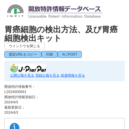
胃癌細胞の検出方法、及び胃癌
細胞検出キット
ウインドウを閉じる
固定URLをコピー
印刷
XにPOST
公開公報を見る
登録公報を見る
経過情報を見る
開放特許情報番号：
L2024000691
開放特許情報登録日：
2024/4/3
最新更新日：
2024/4/3