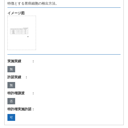
特徴とする胃癌細胞の検出方法。
イメージ図
実施実績 ：
無
許諾実績 ：
無
特許権譲渡 ：
否
特許権実施許諾：
可