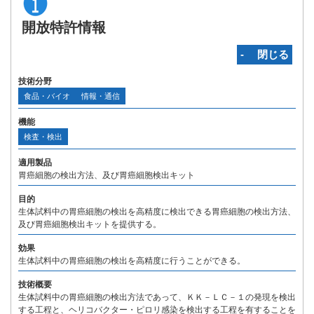
開放特許情報
‐ 閉じる
技術分野
食品・バイオ
情報・通信
機能
検査・検出
適用製品
胃癌細胞の検出方法、及び胃癌細胞検出キット
目的
生体試料中の胃癌細胞の検出を高精度に検出できる胃癌細胞の検出方法、
及び胃癌細胞検出キットを提供する。
効果
生体試料中の胃癌細胞の検出を高精度に行うことができる。
技術概要
生体試料中の胃癌細胞の検出方法であって、ＫＫ－ＬＣ－１の発現を検出
する工程と、ヘリコバクター・ピロリ感染を検出する工程を有することを