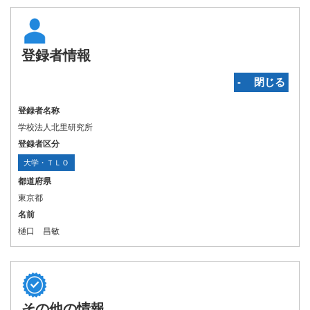
登録者情報
‐ 閉じる
登録者名称
学校法人北里研究所
登録者区分
大学・ＴＬＯ
都道府県
東京都
名前
樋口 昌敏
その他の情報