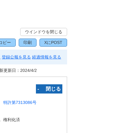
ウインドウを閉じる
コピー
印刷
XにPOST
る
登録公報を見る
経過情報を見る
新更新日：
2024/4/2
‐ 閉じる
特許第7313086号
況
権利化済