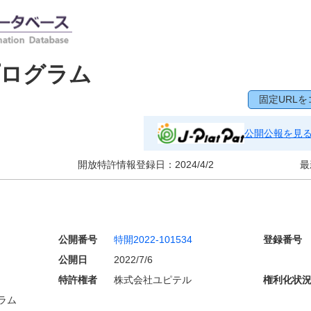
プログラム
固定URLを
公開公報を見
開放特許情報登録日：
2024/4/2
最
公開番号
特開2022-101534
登録番号
公開日
2022/7/6
特許権者
株式会社ユピテル
権利化状
ラム