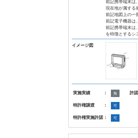
前記携帯端末は
現在地が属する
前記地図上の一
前記電子機器は
前記携帯端末は
を特徴とするシ
イメージ図
実施実績 ：
許
無
特許権譲渡 ：
可
特許権実施許諾：
可