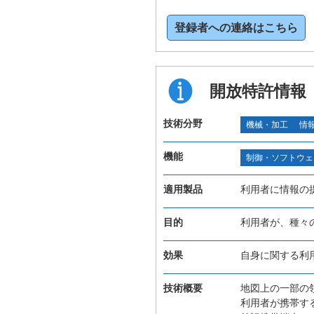
登録者への連絡はこちら
開放特許情報
技術分野
機械・加工
情
機能
制御・ソフトウェ
適用製品
利用者に情報の
目的
利用者が、種々
効果
自身に関する利
技術概要
地図上の一部の
利用者が携帯す