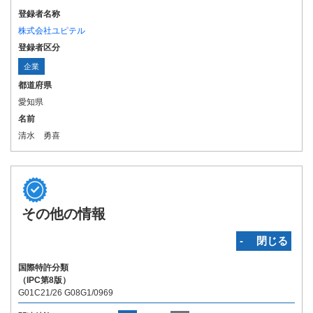
登録者名称
株式会社ユピテル
登録者区分
企業
都道府県
愛知県
名前
清水 勇喜
その他の情報
‐ 閉じる
国際特許分類
（IPC第8版）
G01C21/26 G08G1/0969