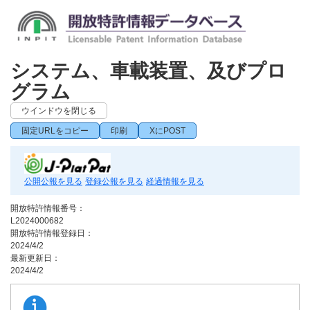
システム、車載装置、及びプロ
グラム
ウインドウを閉じる
固定URLをコピー
印刷
XにPOST
公開公報を見る
登録公報を見る
経過情報を見る
開放特許情報番号：
L2024000682
開放特許情報登録日：
2024/4/2
最新更新日：
2024/4/2