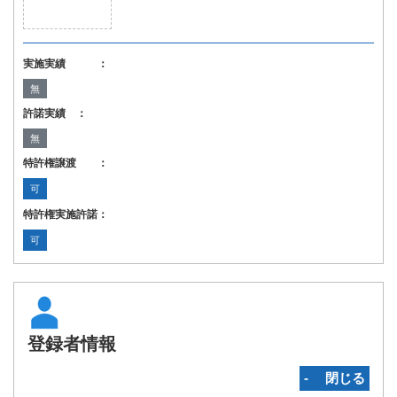
実施実績 ：
無
許諾実績 ：
無
特許権譲渡 ：
可
特許権実施許諾：
可
登録者情報
‐ 閉じる