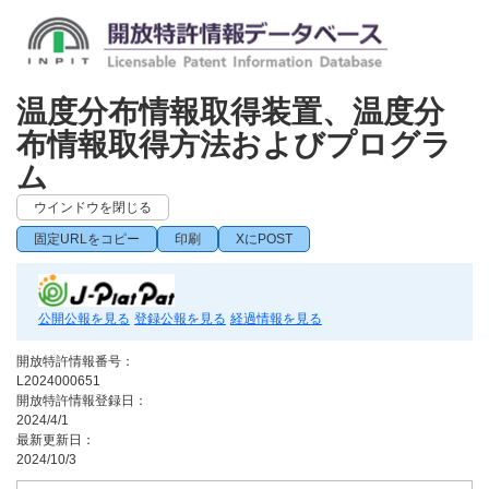
温度分布情報取得装置、温度分
布情報取得方法およびプログラ
ム
ウインドウを閉じる
固定URLをコピー
印刷
XにPOST
公開公報を見る
登録公報を見る
経過情報を見る
開放特許情報番号：
L2024000651
開放特許情報登録日：
2024/4/1
最新更新日：
2024/10/3