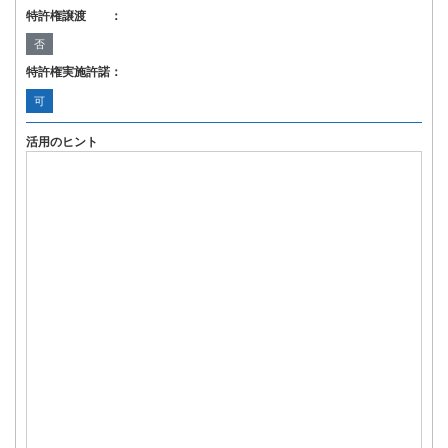
特許権譲渡 ：
否
特許権実施許諾：
可
活用のヒント