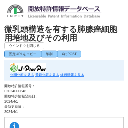
微乳頭構造を有する肺腺癌細胞
用培地及びその利用
ウインドウを閉じる
固定URLをコピー
印刷
XにPOST
公開公報を見る
登録公報を見る
経過情報を見る
開放特許情報番号：
L2024000648
開放特許情報登録日：
2024/4/1
最新更新日：
2024/4/1