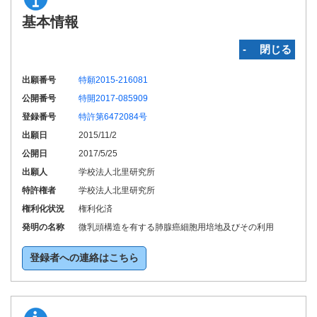
基本情報
‐ 閉じる
出願番号
特願2015-216081
公開番号
特開2017-085909
登録番号
特許第6472084号
出願日
2015/11/2
公開日
2017/5/25
出願人
学校法人北里研究所
特許権者
学校法人北里研究所
権利化状況
権利化済
発明の名称
微乳頭構造を有する肺腺癌細胞用培地及びその利用
登録者への連絡はこちら