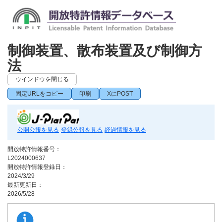
制御装置、散布装置及び制御方
法
ウインドウを閉じる
固定URLをコピー
印刷
XにPOST
公開公報を見る
登録公報を見る
経過情報を見る
開放特許情報番号：
L2024000637
開放特許情報登録日：
2024/3/29
最新更新日：
2026/5/28