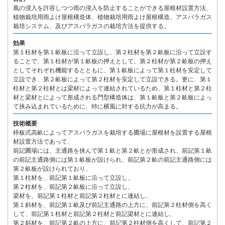
風の浸入を許容しつつ雨の浸入を防止することができる屋根材設置方法、
植物栽培用雨よけ屋根構造体、植物栽培用雨よけ屋根構造、アスパラガス
栽培システム、及びアスパラガスの栽培方法を提供する。
効果
第１柱材を第１畝板に沿って立設し、第２柱材を第２畝板に沿って立設す
ることで、第１柱材が第１畝板の押えとして、第２柱材が第２畝板の押え
としてそれぞれ機能するとともに、第１畝板によって第１柱材を安定して
立設でき、第２畝板によって第２柱材を安定して立設できる。更に、第１
柱材と第２柱材とは梁材によって連結されているため、第１柱材と第２柱
材と梁材とによって形成される門型構造体は、第１畝板と第２畝板によっ
て挟み込まれているために、特に横風に対する抗力が高まる。
技術概要
枠板式高畝によってアスパラガスを栽培する圃場に屋根材を設置する屋根
材設置方法であって、
前記圃場には、主通路を挟んで第１畝と第２畝とが形成され、前記第１畝
の前記主通路側には第１畝板が設けられ、前記第２畝の前記主通路側には
第２畝板が設けられており、
第１柱材を、前記第１畝板に沿って立設し、
第２柱材を、前記第２畝板に沿って立設し、
梁材を、前記第１柱材と前記第２柱材とに連結し、
第１斜材を、前記第１畝及び前記主通路の上方に、前記第２柱材側を高く
して、前記第１柱材と前記第２柱材と前記梁材とに連結し、
第２斜材を、前記第２畝の上方に、前記第２柱材側を高くして、前記第２