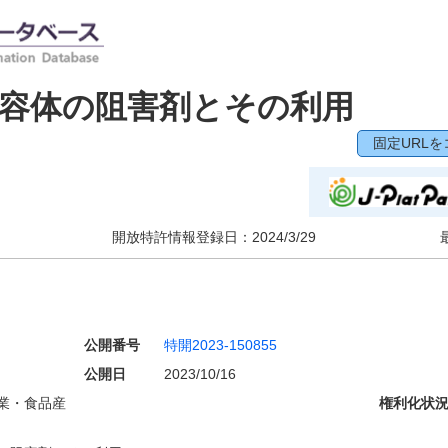
容体の阻害剤とその利用
固定URLを
開放特許情報登録日：
2024/3/29
公開番号
特開2023-150855
公開日
2023/10/16
業・食品産
権利化状