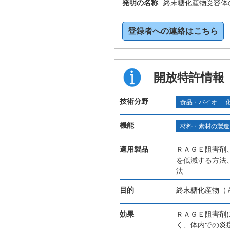
発明の名称
終末糖化産物受容体
登録者への連絡はこちら
開放特許情報
技術分野
食品・バイオ
機能
材料・素材の製造
適用製品
ＲＡＧＥ阻害剤
を低減する方法
法
目的
終末糖化産物（
効果
ＲＡＧＥ阻害剤
く、体内での炎