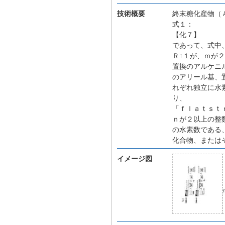
技術概要
終末糖化産物（
式１：
【化７】
であって、式中
Ｒ↑１が、ｍが
置換のアルケニ
のアリール基、
れぞれ独立に水
り、
「ｆｌａｔｓｔ
ｎが２以上の整
の水素数である
化合物、または
イメージ図