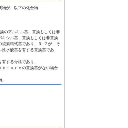
成物が、以下の化合物：
置換のアルキル基、置換もしくは非
ボキシル基、置換もしくは非置換
の複素環式基であり、Ｒ↑２が、そ
ル性水酸基を有する置換基であ
を有する骨格であり、
ｕｃｔｕｒｅの置換基がない場合
物。