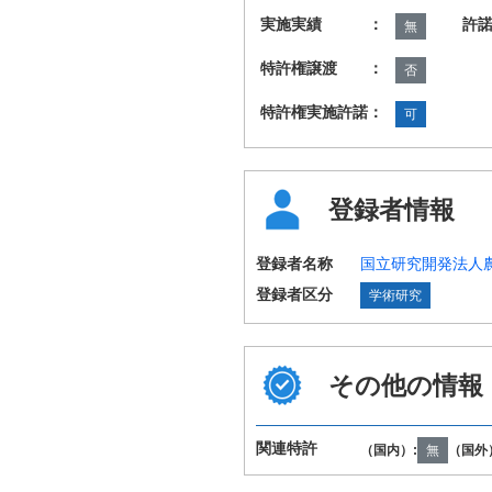
実施実績 ：
許
無
特許権譲渡 ：
否
特許権実施許諾：
可
登録者情報
登録者名称
国立研究開発法人
登録者区分
学術研究
その他の情報
国際特許分類
A23K10/30 A23K
（IPC第8版）
A61P17/18 A61P