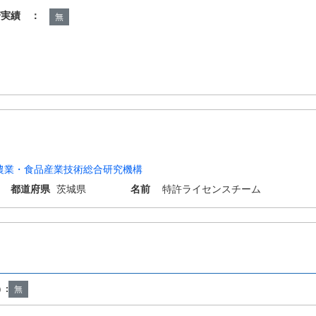
諾実績 ：
無
農業・食品産業技術総合研究機構
都道府県
茨城県
名前
特許ライセンスチーム
20/163 A23L2/52 A23L29/256 A23L33/10 A61K31/05 A61K31/192 A61
25/28 A61P29/00 A61P3/10 A61P9/10 C12N15/12