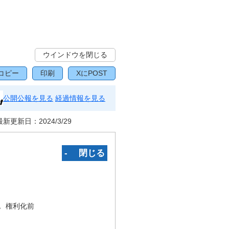
ウインドウを閉じる
コピー
印刷
XにPOST
公開公報を見る
経過情報を見る
最新更新日：
2024/3/29
‐ 閉じる
況
権利化前