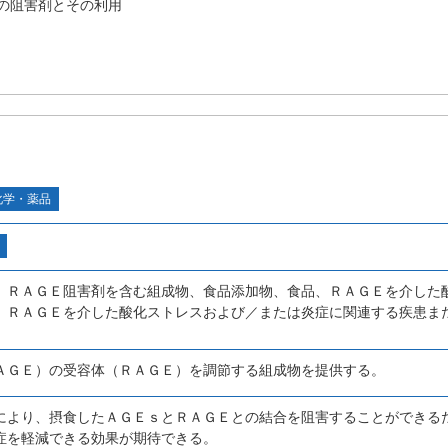
の阻害剤とその利用
化学・薬品
、ＲＡＧＥ阻害剤を含む組成物、食品添加物、食品、ＲＡＧＥを介した
、ＲＡＧＥを介した酸化ストレスおよび／または炎症に関連する疾患ま
ＡＧＥ）の受容体（ＲＡＧＥ）を調節する組成物を提供する。
により、摂食したＡＧＥｓとＲＡＧＥとの結合を阻害することができる
症を軽減できる効果が期待できる。