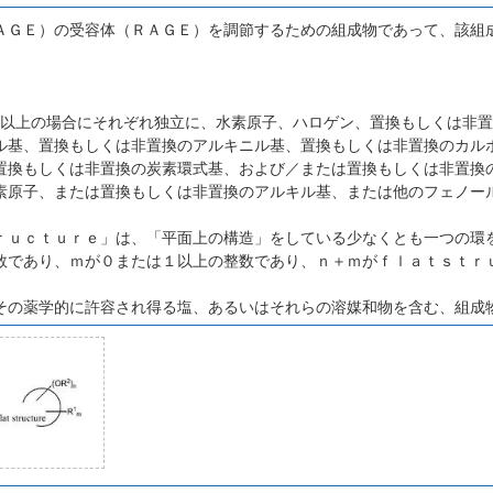
ＡＧＥ）の受容体（ＲＡＧＥ）を調節するための組成物であって、該組
、
２以上の場合にそれぞれ独立に、水素原子、ハロゲン、置換もしくは非
ル基、置換もしくは非置換のアルキニル基、置換もしくは非置換のカル
置換もしくは非置換の炭素環式基、および／または置換もしくは非置換
素原子、または置換もしくは非置換のアルキル基、または他のフェノー
ｒｕｃｔｕｒｅ」は、「平面上の構造」をしている少なくとも一つの環
数であり、ｍが０または１以上の整数であり、ｎ＋ｍがｆｌａｔｓｔｒ
、
その薬学的に許容され得る塩、あるいはそれらの溶媒和物を含む、組成