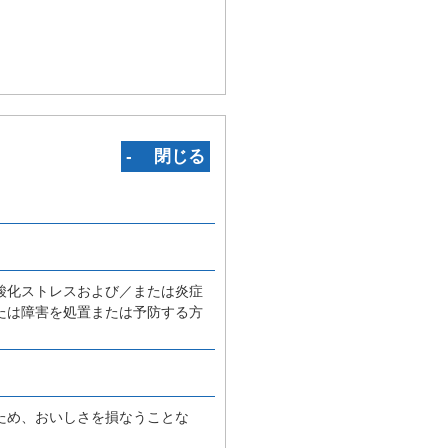
‐ 閉じる
酸化ストレスおよび／または炎症
たは障害を処置または予防する方
ため、おいしさを損なうことな