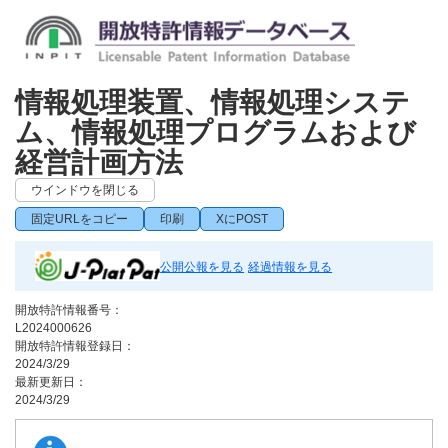
情報処理装置、情報処理システ
ム、情報処理プログラムおよび
経営計画方法
ウインドウを閉じる
固定URLをコピー
印刷
XにPOST
公開公報を見る
経過情報を見る
開放特許情報番号：
L2024000626
開放特許情報登録日：
2024/3/29
最新更新日：
2024/3/29