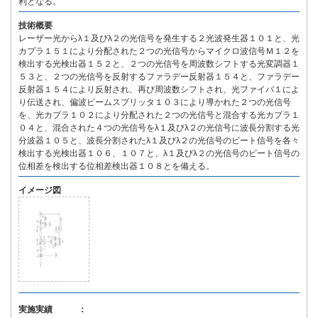
利となる。
技術概要
レーザー光からλ１及びλ２の光信号を発生する２光波発生器１０１と、光
カプラ１５１により分配された２つの光信号からマイクロ波信号Ｍ１２を
検出する光検出器１５２と、２つの光信号を周波数シフトする光変調器１
５３と、２つの光信号を反射するファラデー反射器１５４と、ファラデー
反射器１５４により反射され、再び周波数シフトされ、光ファイバ１によ
り伝送され、偏波ビームスプリッタ１０３により導かれた２つの光信号
を、光カプラ１０２により分配された２つの光信号と混合する光カプラ１
０４と、混合された４つの光信号をλ１及びλ２の光信号に波長分割する光
分波器１０５と、波長分割されたλ１及びλ２の光信号のビート信号を各々
検出する光検出器１０６、１０７と、λ１及びλ２の光信号のビート信号の
位相差を検出する位相差検出器１０８とを備える。
イメージ図
実施実績 ：