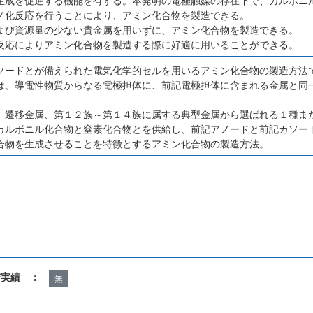
生成を促進する機能を有する。本発明の電極触媒の存在下で、カルボニ
ノ化反応を行うことにより、アミン化合物を製造できる。
よび資源量の少ない貴金属を用いずに、アミン化合物を製造できる。
反応によりアミン化合物を製造する際に好適に用いることができる。
ソードとが備えられた電気化学的セルを用いるアミン化合物の製造方法
は、導電性物質からなる電極担体に、前記電極担体に含まれる金属と同
、
、遷移金属、第１２族～第１４族に属する典型金属から選ばれる１種ま
カルボニル化合物と窒素化合物とを供給し、前記アノードと前記カソー
合物を生成させることを特徴とするアミン化合物の製造方法。
諾実績 ：
無