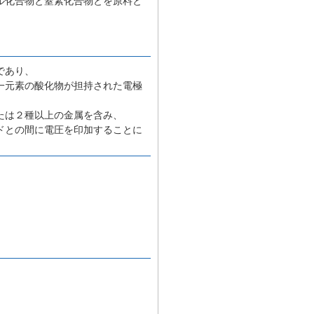
ル化合物と窒素化合物とを原料と
であり、
一元素の酸化物が担持された電極
たは２種以上の金属を含み、
ドとの間に電圧を印加することに