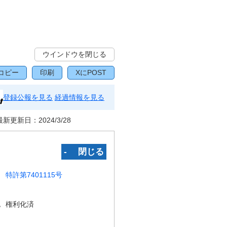
ウインドウを閉じる
コピー
印刷
XにPOST
登録公報を見る
経過情報を見る
最新更新日：
2024/3/28
‐ 閉じる
特許第7401115号
況
権利化済