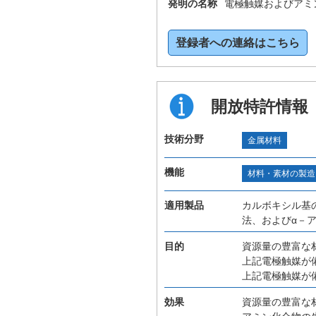
発明の名称
電極触媒およびアミ
登録者への連絡はこちら
開放特許情報
技術分野
金属材料
機能
材料・素材の製造
適用製品
カルボキシル基
法、およびα－
目的
資源量の豊富な
上記電極触媒が
上記電極触媒が
効果
資源量の豊富な