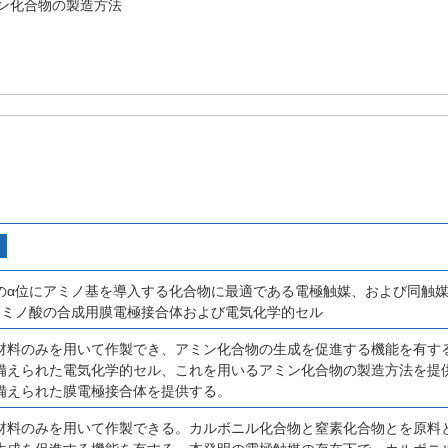
ン化合物の製造方法
のα位にアミノ基を導入する化合物に最適である電極触媒、および同触媒
アミノ酸の合成用膜電極接合体および電気化学的セル
材料のみを用いて作製でき、アミン化合物の生成を促進する機能を有す
備えられた電気化学的セル、これを用いるアミン化合物の製造方法を提
備えられた膜電極接合体を提供する。
材料のみを用いて作製できる。カルボニル化合物と窒素化合物とを原料