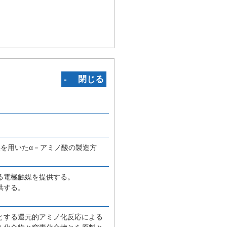
‐ 閉じる
を用いたα－アミノ酸の製造方
る電極触媒を提供する。
供する。
とする還元的アミノ化反応による