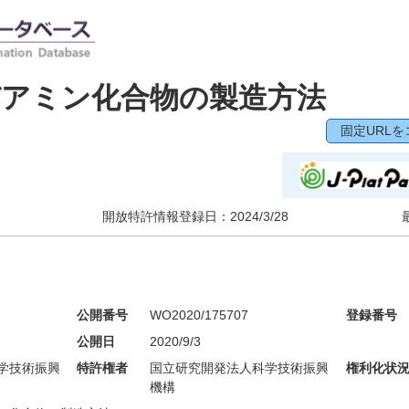
びアミン化合物の製造方法
固定URLを
開放特許情報登録日：
2024/3/28
公開番号
WO2020/175707
登録番号
公開日
2020/9/3
学技術振興
特許権者
国立研究開発法人科学技術振興
権利化状
機構