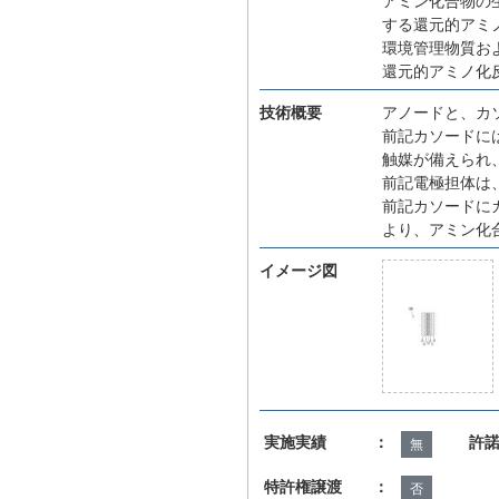
アミン化合物の
する還元的アミ
環境管理物質お
還元的アミノ化
技術概要
アノードと、カ
前記カソードに
触媒が備えられ
前記電極担体は
前記カソードに
より、アミン化
イメージ図
実施実績 ：
許
無
特許権譲渡 ：
否