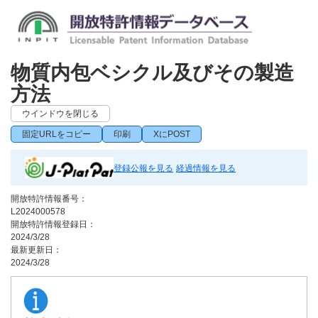
物質内包ベシクル及びその製造
方法
ウインドウを閉じる
固定URLをコピー
印刷
XにPOST
登録公報を見る
経過情報を見る
開放特許情報番号：
L2024000578
開放特許情報登録日：
2024/3/28
最新更新日：
2024/3/28