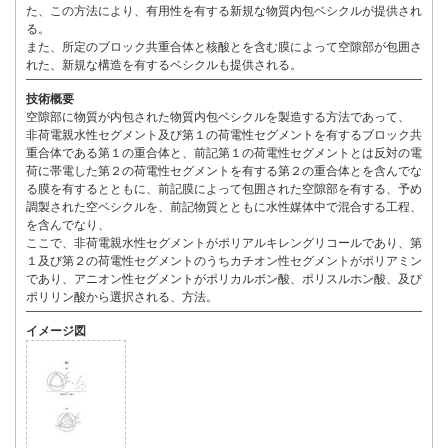
た、この方法により、有用性を有する新規な物質内包ベシクルが提供され
る。
また、所定のブロック共重合体と核酸とを含む膜によって空隙部が包囲さ
れた、新規な構造を有するベシクルも提供される。
技術概要
空隙部に物質が内包された物質内包ベシクルを製造する方法であって、
非荷電親水性セグメント及び第１の荷電性セグメントを有するブロック共
重合体である第１の重合体と、前記第１の荷電性セグメントとは反対の電
荷に帯電した第２の荷電性セグメントを有する第２の重合体とを含んでな
る膜を有するとともに、前記膜によって包囲された空隙部を有する、予め
調製された空ベシクルを、前記物質とともに水性媒体中で混合する工程、
を含んでなり、
ここで、非荷電親水性セグメントがポリアルキレングリコールであり、第
１及び第２の荷電性セグメントのうちカチオン性セグメントがポリアミン
であり、アニオン性セグメントがポリカルボン酸、ポリスルホン酸、及び
ポリリン酸から選択される、方法。
イメージ図