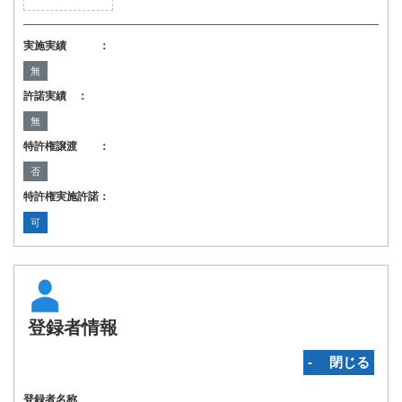
実施実績 ：
無
許諾実績 ：
無
特許権譲渡 ：
否
特許権実施許諾：
可
登録者情報
‐ 閉じる
登録者名称