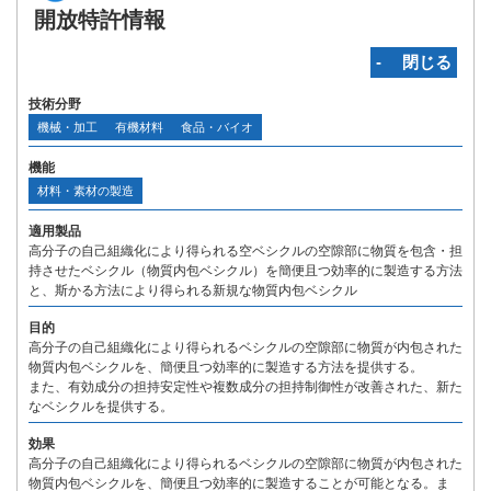
開放特許情報
‐ 閉じる
技術分野
機械・加工
有機材料
食品・バイオ
機能
材料・素材の製造
適用製品
高分子の自己組織化により得られる空ベシクルの空隙部に物質を包含・担
持させたベシクル（物質内包ベシクル）を簡便且つ効率的に製造する方法
と、斯かる方法により得られる新規な物質内包ベシクル
目的
高分子の自己組織化により得られるベシクルの空隙部に物質が内包された
物質内包ベシクルを、簡便且つ効率的に製造する方法を提供する。
また、有効成分の担持安定性や複数成分の担持制御性が改善された、新た
なベシクルを提供する。
効果
高分子の自己組織化により得られるベシクルの空隙部に物質が内包された
物質内包ベシクルを、簡便且つ効率的に製造することが可能となる。ま