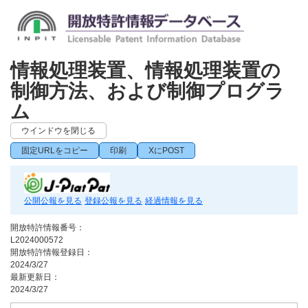
情報処理装置、情報処理装置の
制御方法、および制御プログラ
ム
ウインドウを閉じる
固定URLをコピー
印刷
XにPOST
公開公報を見る
登録公報を見る
経過情報を見る
開放特許情報番号：
L2024000572
開放特許情報登録日：
2024/3/27
最新更新日：
2024/3/27