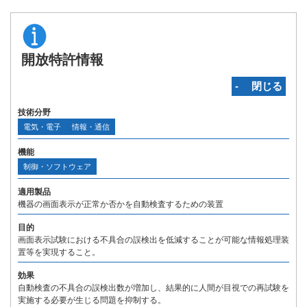
開放特許情報
‐ 閉じる
技術分野
電気・電子
情報・通信
機能
制御・ソフトウェア
適用製品
機器の画面表示が正常か否かを自動検査するための装置
目的
画面表示試験における不具合の誤検出を低減することが可能な情報処理装
置等を実現すること。
効果
自動検査の不具合の誤検出数が増加し、結果的に人間が目視での再試験を
実施する必要が生じる問題を抑制する。