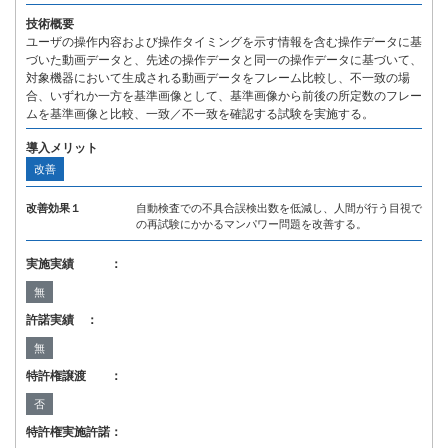
技術概要
ユーザの操作内容および操作タイミングを示す情報を含む操作データに基
づいた動画データと、先述の操作データと同一の操作データに基づいて、
対象機器において生成される動画データをフレーム比較し、不一致の場
合、いずれか一方を基準画像として、基準画像から前後の所定数のフレー
ムを基準画像と比較、一致／不一致を確認する試験を実施する。
導入メリット
改善
改善効果１
自動検査での不具合誤検出数を低減し、人間が行う目視で
の再試験にかかるマンパワー問題を改善する。
実施実績 ：
無
許諾実績 ：
無
特許権譲渡 ：
否
特許権実施許諾：