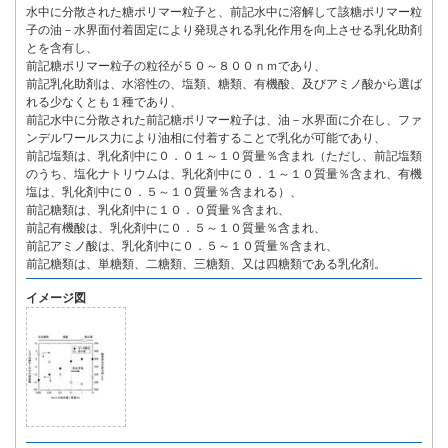
水中に分散された糖ポリマー粒子と、前記水中に溶解して該糖ポリマー粒
子の油－水界面付着固定により発現される乳化作用を向上させる乳化助剤
とを含有し、
前記糖ポリマー粒子の粒径が５０～８００ｎｍであり、
前記乳化助剤は、水溶性の、塩類、糖類、有機酸、及びアミノ酸から選ば
れる少なくとも１種であり、
前記水中に分散された前記糖ポリマー粒子は、油－水界面に介在し、ファ
ンデルワールス力により油相に付着することで乳化が可能であり、
前記塩類は、乳化剤中に０．０１～１０質量％含まれ（ただし、前記塩類
のうち、塩化ナトリウムは、乳化剤中に０．１～１０質量％含まれ、有機
塩は、乳化剤中に０．５～１０質量％含まれる）、
前記糖類は、乳化剤中に１０．０質量％含まれ、
前記有機酸は、乳化剤中に０．５～１０質量％含まれ、
前記アミノ酸は、乳化剤中に０．５～１０質量％含まれ、
前記糖類は、単糖類、二糖類、三糖類、又は四糖類である乳化剤。
イメージ図