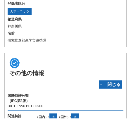
登録者区分
大学・ＴＬＯ
都道府県
神奈川県
名前
研究推進部産学官連携課
その他の情報
‐ 閉じる
国際特許分類
（IPC第8版）
B01F17/56 B01J13/00
関連特許
（国内）:
有
（国外）:
有