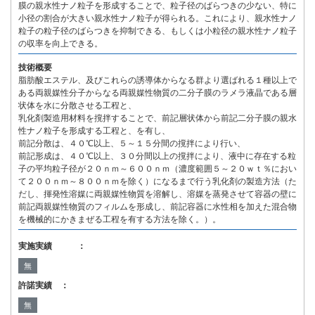
膜の親水性ナノ粒子を形成することで、粒子径のばらつきの少ない、特に
小径の割合が大きい親水性ナノ粒子が得られる。これにより、親水性ナノ
粒子の粒子径のばらつきを抑制できる、もしくは小粒径の親水性ナノ粒子
の収率を向上できる。
技術概要
脂肪酸エステル、及びこれらの誘導体からなる群より選ばれる１種以上で
ある両親媒性分子からなる両親媒性物質の二分子膜のラメラ液晶である層
状体を水に分散させる工程と、
乳化剤製造用材料を撹拌することで、前記層状体から前記二分子膜の親水
性ナノ粒子を形成する工程と、を有し、
前記分散は、４０℃以上、５～１５分間の撹拌により行い、
前記形成は、４０℃以上、３０分間以上の撹拌により、液中に存在する粒
子の平均粒子径が２０ｎｍ～６００ｎｍ（濃度範囲５～２０ｗｔ％におい
て２００ｎｍ～８００ｎｍを除く）になるまで行う乳化剤の製造方法（た
だし、揮発性溶媒に両親媒性物質を溶解し、溶媒を蒸発させて容器の壁に
前記両親媒性物質のフィルムを形成し、前記容器に水性相を加えた混合物
を機械的にかきまぜる工程を有する方法を除く。）。
実施実績 ：
無
許諾実績 ：
無