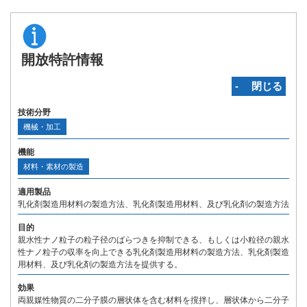
開放特許情報
‐ 閉じる
技術分野
機械・加工
機能
材料・素材の製造
適用製品
乳化剤製造用材料の製造方法、乳化剤製造用材料、及び乳化剤の製造方法
目的
親水性ナノ粒子の粒子径のばらつきを抑制できる、もしくは小粒径の親水
性ナノ粒子の収率を向上できる乳化剤製造用材料の製造方法、乳化剤製造
用材料、及び乳化剤の製造方法を提供する。
効果
両親媒性物質の二分子膜の層状体を含む材料を撹拌し、層状体から二分子