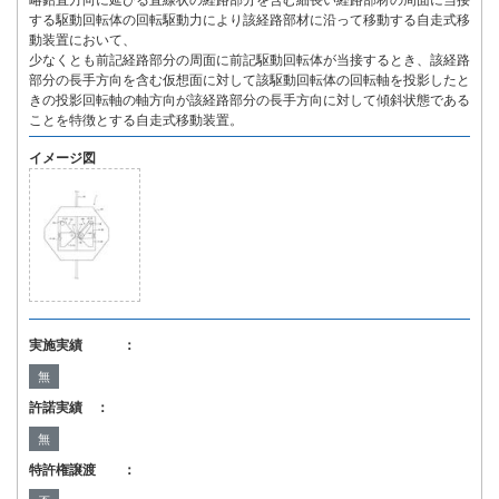
略鉛直方向に延びる直線状の経路部分を含む細長い経路部材の周面に当接
する駆動回転体の回転駆動力により該経路部材に沿って移動する自走式移
動装置において、
少なくとも前記経路部分の周面に前記駆動回転体が当接するとき、該経路
部分の長手方向を含む仮想面に対して該駆動回転体の回転軸を投影したと
きの投影回転軸の軸方向が該経路部分の長手方向に対して傾斜状態である
ことを特徴とする自走式移動装置。
イメージ図
実施実績 ：
無
許諾実績 ：
無
特許権譲渡 ：