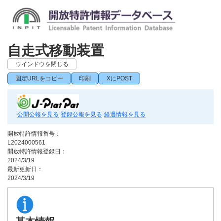
自走式移動装置
ウインドウを閉じる
固定URLをコピー
印刷
XにPOST
公開公報を見る
登録公報を見る
経過情報を見る
開放特許情報番号：
L2024000561
開放特許情報登録日：
2024/3/19
最新更新日：
2024/3/19