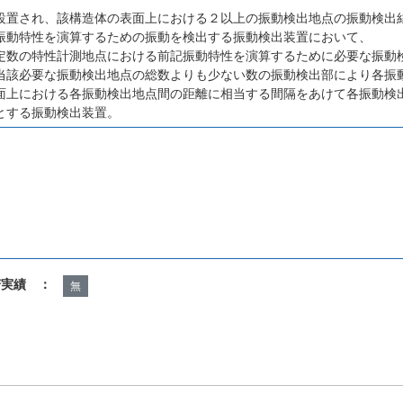
設置され、該構造体の表面上における２以上の振動検出地点の振動検出
振動特性を演算するための振動を検出する振動検出装置において、
定数の特性計測地点における前記振動特性を演算するために必要な振動
当該必要な振動検出地点の総数よりも少ない数の振動検出部により各振
面上における各振動検出地点間の距離に相当する間隔をあけて各振動検
とする振動検出装置。
諾実績 ：
無