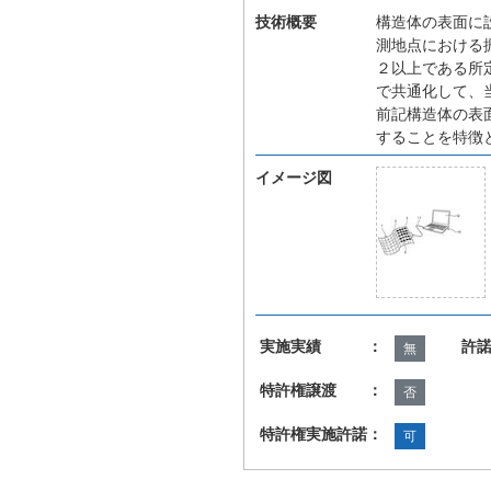
技術概要
構造体の表面に
測地点における
２以上である所
で共通化して、
前記構造体の表
することを特徴
イメージ図
実施実績 ：
許
無
特許権譲渡 ：
否
特許権実施許諾：
可