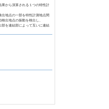
結果から演算される１つの特性計
検出地点の一部を特性計測地点間
動検出地点の振動を検出し、
出部を連結部によって互いに連結