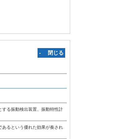
‐ 閉じる
とする振動検出装置、振動特性計
であるという優れた効果が奏され