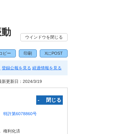
振動
ウインドウを閉じる
コピー
印刷
XにPOST
る
登録公報を見る
経過情報を見る
最新更新日：
2024/3/19
‐ 閉じる
特許第6078860号
況
権利化済