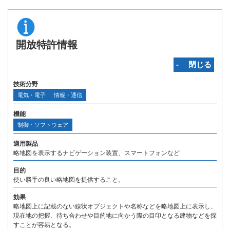
開放特許情報
‐ 閉じる
技術分野
電気・電子
情報・通信
機能
制御・ソフトウェア
適用製品
略地図を表示するナビゲーション装置、スマートフォンなど
目的
使い勝手の良い略地図を提供すること。
効果
略地図上に記載のない線状オブジェクトや名称などを略地図上に表示し、
現在地の把握、待ち合わせや目的地に向かう際の目印となる建物などを探
すことが容易となる。