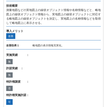
技術概要
測量地図などの実地図上の線状オブジェクト情報や名称情報などと、略地
図上の線状オブジェクト情報から、実地図上の線状オブジェクトに対応す
る略地図上の線状オブジェクトを決定し、実地図上の名称情報などを取得
して略地図上に表示させる。
導入メリット
改善
改善効果１
略地図の表示情報充実化。
実施実績 ：
無
許諾実績 ：
無
特許権譲渡 ：
否
特許権実施許諾：
可