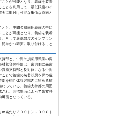
すことが可能となり、義歯を装着
ることを利用して、最低限度のイ
確実に取付け可能な廉価な義歯と
ことと、中間欠損歯用義歯の中に
すことが可能となり、義歯を装着
る。そして最低限度のインプラン
に簡単かつ確実に取り付けること
支持部と、中間欠損歯用義歯の両
部材収容保持部は、歯肉側に義歯
つ義歯支持部と反対側になる中間
すことで義歯の装着状態を保つ磁
持部を磁性体収容部内に留める磁
備わっている。義歯支持部の周囲
成され、各摺動面によって歯支持
動可能となっている。
方ｍ当たり３００トン～９００ト