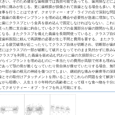
大きい。そのため健全な歯根膜では負担可能であっても、歯周病などに
合時に痛みが生じる。更に歯根膜が損傷されて抜歯となる場合も多い。
食事を行うことはできず、クオリティー・オブ・ライフの点で深刻な問
て義歯の装着やインプラントを埋め込む機会や必要性が急速に増加してい
た歯にクラスプという金具を嵌め込んで固定しなければならない。これ
笑った際に支台歯に鈎合しているクラスプの金属部分が歯の隙間から見
くなる。またクラスプを備えた義歯を長期間使っていると、クラスプ自
度歯科医院に頼んで再調整の必要が生じ手間と費用を要する。 またクラ
による疲労破壊が起こったりしてクラスプ自体が切断され、切断部が歯
更にはクラスプの一部が破断して破片となってそのまま気付かずに飲み
方クラスプを利用した義歯を嵌め込む代わりに歯の欠損部分にインプラン
がらインプラントを埋め込むのに一本当たりの費用が高額で何本も埋め
であって顎の骨が脆くなっていたり骨自体が痩せていたりする場合、無
の一部が歯の根元の神経を傷つけてしまい、継続的な痛みや麻痺等の深
歯とその取付けアタッチメントを用いることでこれらの問題を全て解決
ながら咀嚼い、人生１００年時代の高齢者にとって様々な食べ物を十分
してクオリティー・オブ・ライフを向上可能にする。