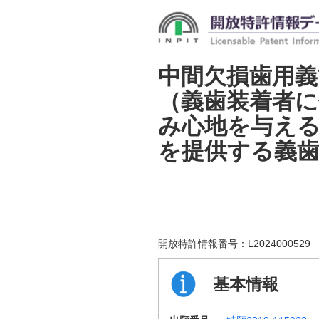
中間欠損歯用
（義歯装着者に
み心地を与え
を提供する義
開放特許情報番号：
L2024000529
基本情報