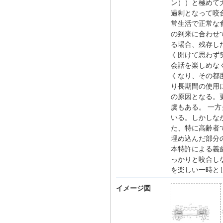
ン））と極めて
過剰となって咬
常生活で正常な
の到来に合わせ
る場合、残存し
く開けて思わず
会話を楽しめな
くなり、その都
り長期間の使用
の原因となる。
虞もある。 一
いる。しかしな
た、特に高齢者
埋め込んだ部分
本特許による義
っかりと咬合し
を楽しい一時と
イメージ図