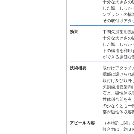
十分な大きさの
した際、しっか
ンプラントの構
その取付けアタ
効果
中間欠損歯用義
十分な大きさの
した際、しっか
トの構造を利用
ができる廉価な
技術概要
取付けアタッチ
端部に設けられ
取付け及び取外
欠損歯用義歯内
石と、磁性体収
性体係合部を有
の少なくとも一
部が磁性体収容
アピール内容
（本特許に関す
咬合力は、約３