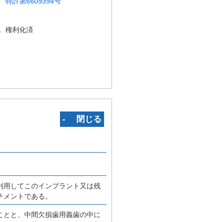
特許第6609394号
況
権利化済
‐ 閉じる
利用してこのインプラント又は残
チメントである。
ことと、中間欠損歯用義歯の中に