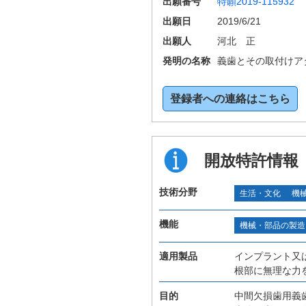
出願番号
特願2019-115932
出願日
2019/6/21
出願人
河北 正
発明の名称
義歯とその取付けア
登録者への連絡はこちら
開放特許情報
技術分野
生活・文化
機
機能
機械・部品の製造
適用製品
インプラント又
根部に無理な力
目的
中間欠損歯用義