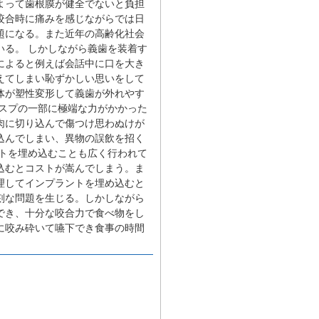
よって歯根膜が健全でないと負担
咬合時に痛みを感じながらでは日
題になる。また近年の高齢化社会
る。 しかしながら義歯を装着す
によると例えば会話中に口を大き
えてしまい恥ずかしい思いをして
体が塑性変形して義歯が外れやす
スプの一部に極端な力がかかった
肉に切り込んで傷つけ思わぬけが
込んでしまい、異物の誤飲を招く
トを埋め込むことも広く行われて
込むとコストが嵩んでしまう。ま
理してインプラントを埋め込むと
刻な問題を生じる。しかしながら
でき、十分な咬合力で食べ物をし
に咬み砕いて嚥下でき食事の時間