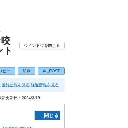
ト
な咬
ウインドウを閉じる
ント
）
コピー
印刷
XにPOST
る
登録公報を見る
経過情報を見る
最新更新日：
2024/3/19
‐ 閉じる