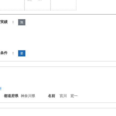
諾実績 ：
無
価条件 ：
要
所
都道府県
神奈川県
名前
宮川 宏一