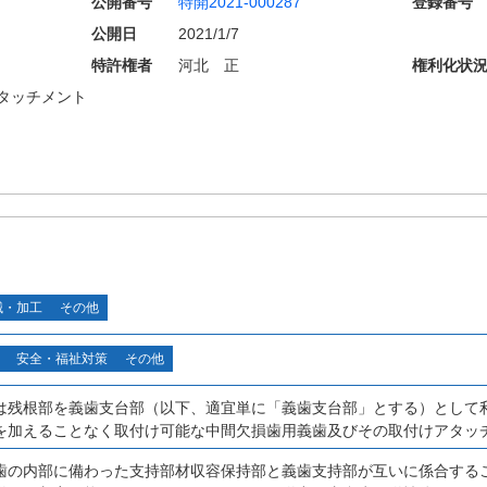
公開番号
特開2021-000287
登録番号
公開日
2021/1/7
特許権者
河北 正
権利化状
タッチメント
械・加工
その他
安全・福祉対策
その他
は残根部を義歯支台部（以下、適宜単に「義歯支台部」とする）として
を加えることなく取付け可能な中間欠損歯用義歯及びその取付けアタッ
歯の内部に備わった支持部材収容保持部と義歯支持部が互いに係合する