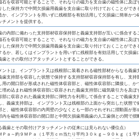
磁石を収容可能とすることで、それなりの磁力を支台歯の磁性体に及ぼ
りした保持力で中間欠損歯用義歯を支台歯に取り付けておくことができ
造か、インプラントを用いずに残根部を有効活用して欠損歯に簡単かつ
ッチメントを提供する。
歯の内部に備わった支持部材収容保持部と義歯支持部が互いに係合する
磁石を収容可能とすることで、それなりの磁力を支台歯の磁性体に及ぼ
りした保持力で中間欠損歯用義歯を支台歯に取り付けておくことができ
するか、若しくはインプラントを用いずに残根部を有効活用して欠損歯
義歯とその取付けアタッチメントとすることができる。
メントは、インプラント又は残根部に装着される磁性部材からなる義歯
義歯支持部を収容した状態で保持する支持部材収容保持部を有し、支持
し用の開口部が形成された磁性体収容部と、磁性体収容部に隣接し、か
に埋め込まれ磁性体収容部に収容された義歯支持部に磁気吸引力を及ぼ
容部に収容された義歯支持部に弾性力を利用して係合することで義歯支
し、義歯支持部は、インプラント又は残根部の上面から突出した状態で
部と、磁性体収容部の内周壁の少なくとも一部のそれぞれに摺動面が形
部内を磁性体収容部の開口部と中間欠損歯用義歯の人工歯側との間で摺
る義歯とその取付けアタッチメントの従来には見られない優位点）
ＭＰａ～約９ＭＰａ（１平方ｃｍ当たり平均３０ｋｇ～９０ｋｇ（１平