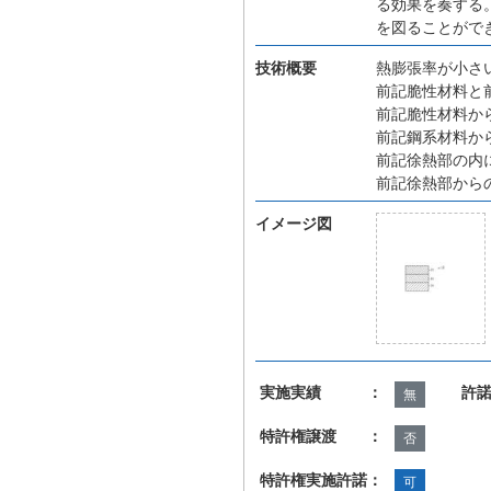
る効果を奏する
を図ることがで
技術概要
熱膨張率が小さ
前記脆性材料と
前記脆性材料か
前記鋼系材料か
前記徐熱部の内
前記徐熱部から
イメージ図
実施実績 ：
許
無
特許権譲渡 ：
否
特許権実施許諾：
可