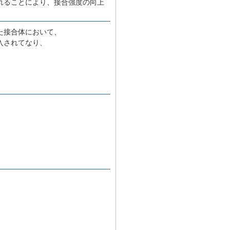
れることにより、接合強度の向上
た接合体において、
入されてなり、