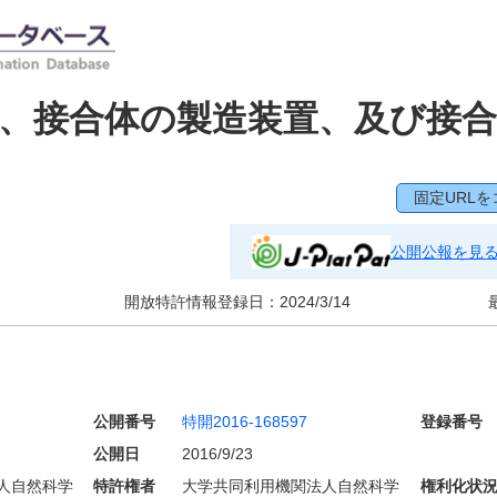
、接合体の製造装置、及び接
固定URLを
公開公報を見
開放特許情報登録日：
2024/3/14
公開番号
特開2016-168597
登録番号
公開日
2016/9/23
人自然科学
特許権者
大学共同利用機関法人自然科学
権利化状