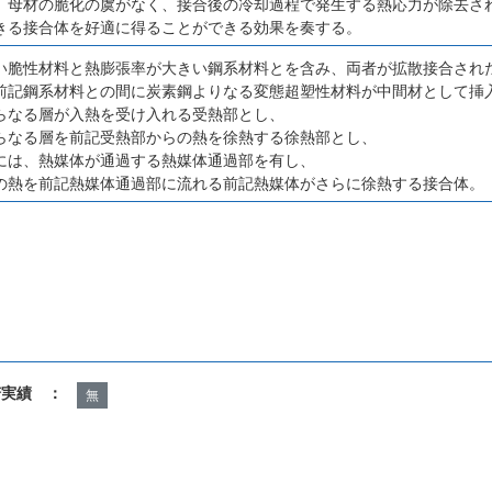
。母材の脆化の虞がなく、接合後の冷却過程で発生する熱応力が除去さ
きる接合体を好適に得ることができる効果を奏する。
い脆性材料と熱膨張率が大きい鋼系材料とを含み、両者が拡散接合され
前記鋼系材料との間に炭素鋼よりなる変態超塑性材料が中間材として挿
らなる層が入熱を受け入れる受熱部とし、
らなる層を前記受熱部からの熱を徐熱する徐熱部とし、
には、熱媒体が通過する熱媒体通過部を有し、
の熱を前記熱媒体通過部に流れる前記熱媒体がさらに徐熱する接合体。
諾実績 ：
無