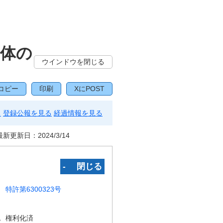
合体の
ウインドウを閉じる
コピー
印刷
XにPOST
る
登録公報を見る
経過情報を見る
最新更新日：
2024/3/14
‐ 閉じる
特許第6300323号
況
権利化済