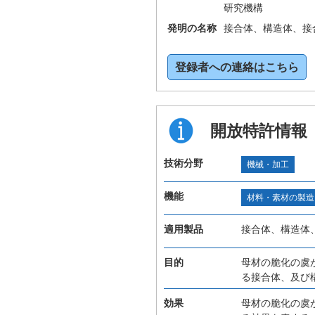
研究機構
発明の名称
接合体、構造体、接
登録者への連絡はこちら
開放特許情報
技術分野
機械・加工
機能
材料・素材の製造
適用製品
接合体、構造体
目的
母材の脆化の虞
る接合体、及び
効果
母材の脆化の虞