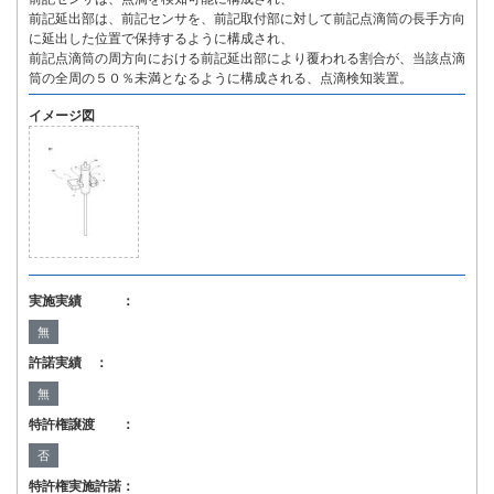
前記延出部は、前記センサを、前記取付部に対して前記点滴筒の長手方向
に延出した位置で保持するように構成され、
前記点滴筒の周方向における前記延出部により覆われる割合が、当該点滴
筒の全周の５０％未満となるように構成される、点滴検知装置。
イメージ図
実施実績 ：
無
許諾実績 ：
無
特許権譲渡 ：
否
特許権実施許諾：