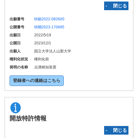
‐ 閉じる
出願番号
特願2022-082600
公開番号
特開2023-170685
出願日
2022/5/19
公開日
2023/12/1
出願人
国立大学法人山梨大学
権利化状況
権利化前
発明の名称
点滴検知装置
登録者への連絡はこちら
開放特許情報
‐ 閉じる