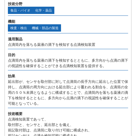
技術分野
食品・バイオ
化学・薬品
機能
検査・検出
機械・部品の製造
適用製品
点滴筒内を落ちる薬液の滴下を検知する点滴検知装置
目的
点滴筒内を落ちる薬液の滴下を検知するとともに、多方向から点滴の滴下
の視認性を確保することができる点滴検知装置を提供する。
効果
延出部が、センサを取付部に対して点滴筒の長手方向に延出した位置で保
持し、点滴筒の周方向における延出部により覆われる割合を、点滴筒の全
周の５０％未満となるように構成することで、点滴筒内を落ちる薬液の滴
下を検知するとともに、多方向から点滴の滴下の視認性を確保することが
可能となっている。
技術概要
点滴検知装置であって、
取付部と、センサと、延出部とを備え、
前記取付部は、点滴筒に取り付け可能に構成され、
前記センサは、点滴を検知可能に構成され、