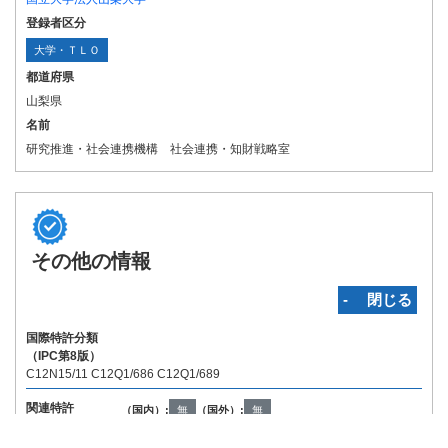
登録者区分
大学・ＴＬＯ
都道府県
山梨県
名前
研究推進・社会連携機構 社会連携・知財戦略室
その他の情報
‐ 閉じる
国際特許分類
（IPC第8版）
C12N15/11 C12Q1/686 C12Q1/689
関連特許
（国内）:
無
（国外）:
無