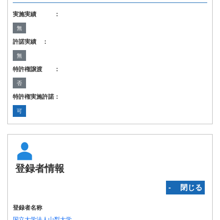
実施実績 ：
無
許諾実績 ：
無
特許権譲渡 ：
否
特許権実施許諾：
可
登録者情報
‐ 閉じる
登録者名称
国立大学法人山梨大学