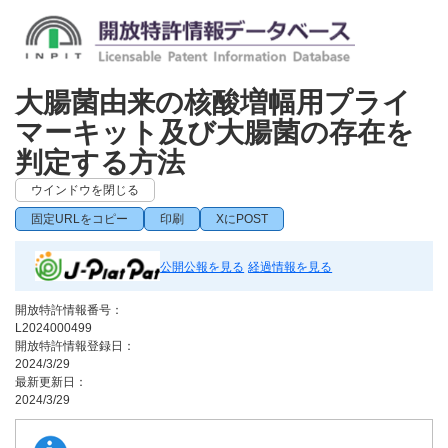
大腸菌由来の核酸増幅用プライ
マーキット及び大腸菌の存在を
判定する方法
ウインドウを閉じる
固定URLをコピー
印刷
XにPOST
公開公報を見る
経過情報を見る
開放特許情報番号：
L2024000499
開放特許情報登録日：
2024/3/29
最新更新日：
2024/3/29