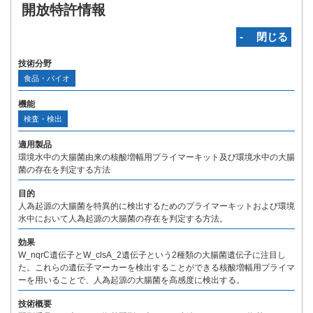
開放特許情報
‐ 閉じる
技術分野
食品・バイオ
機能
検査・検出
適用製品
環境水中の大腸菌由来の核酸増幅用プライマーキット及び環境水中の大腸
菌の存在を判定する方法
目的
人為起源の大腸菌を特異的に検出するためのプライマーキットおよび環境
水中において人為起源の大腸菌の存在を判定する方法。
効果
W_nqrC遺伝子とW_clsA_2遺伝子という2種類の大腸菌遺伝子に注目し
た。これらの遺伝子マーカーを検出することができる核酸増幅用プライマ
ーを用いることで、人為起源の大腸菌を高感度に検出する。
技術概要