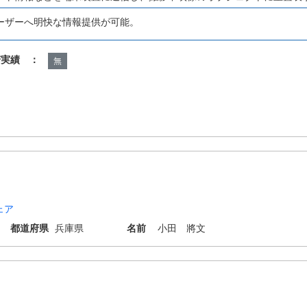
ーザーへ明快な情報提供が可能。
諾実績 ：
無
ェア
都道府県
兵庫県
名前
小田 將文