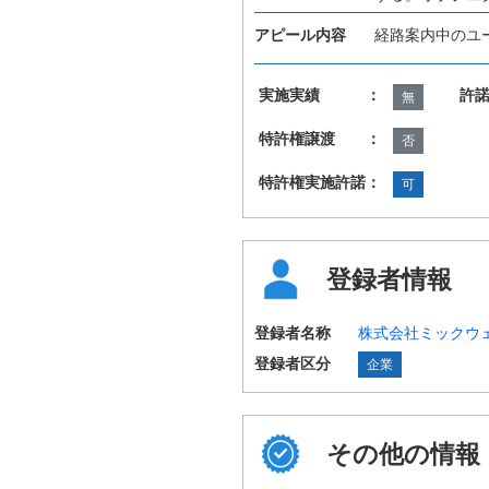
アピール内容
経路案内中のユ
実施実績 ：
許
無
特許権譲渡 ：
否
特許権実施許諾：
可
登録者情報
登録者名称
株式会社ミックウ
登録者区分
企業
その他の情報