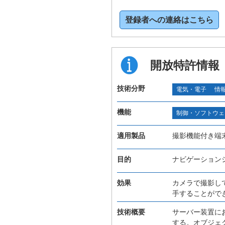
登録者への連絡はこちら
開放特許情報
技術分野
電気・電子
情
機能
制御・ソフトウェ
適用製品
撮影機能付き端
目的
ナビゲーション
効果
カメラで撮影し
手することがで
技術概要
サーバー装置に
する。オブジェ