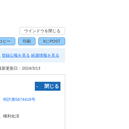
ウインドウを閉じる
コピー
印刷
XにPOST
る
登録公報を見る
経過情報を見る
最新更新日：
2024/3/13
‐ 閉じる
特許第5674418号
況
権利化済