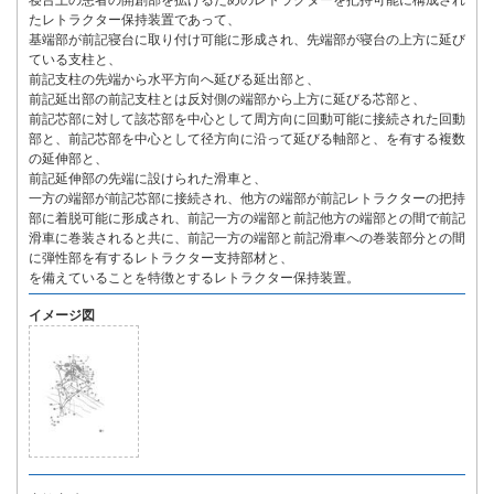
寝台上の患者の開創部を拡げるためのレトラクターを把持可能に構成され
たレトラクター保持装置であって、
基端部が前記寝台に取り付け可能に形成され、先端部が寝台の上方に延び
ている支柱と、
前記支柱の先端から水平方向へ延びる延出部と、
前記延出部の前記支柱とは反対側の端部から上方に延びる芯部と、
前記芯部に対して該芯部を中心として周方向に回動可能に接続された回動
部と、前記芯部を中心として径方向に沿って延びる軸部と、を有する複数
の延伸部と、
前記延伸部の先端に設けられた滑車と、
一方の端部が前記芯部に接続され、他方の端部が前記レトラクターの把持
部に着脱可能に形成され、前記一方の端部と前記他方の端部との間で前記
滑車に巻装されると共に、前記一方の端部と前記滑車への巻装部分との間
に弾性部を有するレトラクター支持部材と、
を備えていることを特徴とするレトラクター保持装置。
イメージ図