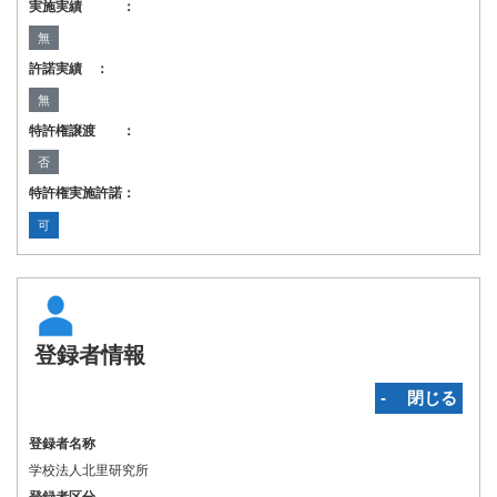
実施実績 ：
無
許諾実績 ：
無
特許権譲渡 ：
否
特許権実施許諾：
可
登録者情報
‐ 閉じる
登録者名称
学校法人北里研究所