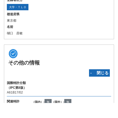
登録者区分
大学・ＴＬＯ
都道府県
東京都
名前
樋口 昌敏
その他の情報
‐ 閉じる
国際特許分類
（IPC第8版）
A61B17/02
関連特許
（国内）:
無
（国外）:
無
Copyright © INPIT Rights Reserved