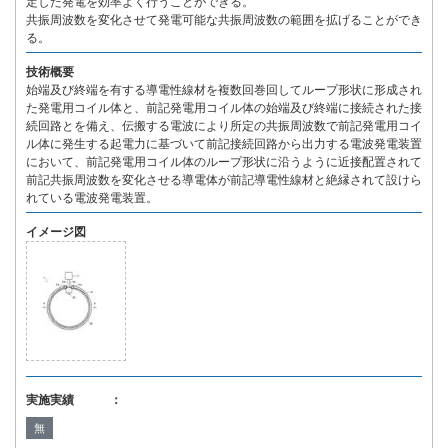
定した発電を効率よく行うことができる。
共振周波数を変化させて発電可能な共振周波数の範囲を拡げることができ
る。
技術概要
始端及び終端を有する導電性線材を複数回巻回してループ形状に形成され
た発電用コイル体と、前記発電用コイル体の始端及び終端に接続された接
続回路とを備え、伝搬する電波により所定の共振周波数で前記発電用コイ
ル体に発生する起電力に基づいて前記接続回路から出力する電波発電装置
において、前記発電用コイル体のループ形状に沿うように近接配置されて
前記共振周波数を変化させる導電体が前記導電性線材と絶縁されて設けら
れている電波発電装置。
イメージ図
実施実績 ：
無