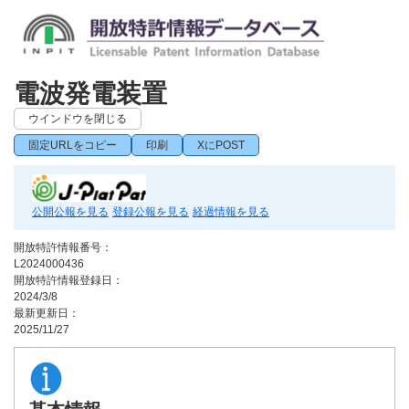
電波発電装置
ウインドウを閉じる
固定URLをコピー
印刷
XにPOST
公開公報を見る
登録公報を見る
経過情報を見る
開放特許情報番号：
L2024000436
開放特許情報登録日：
2024/3/8
最新更新日：
2025/11/27