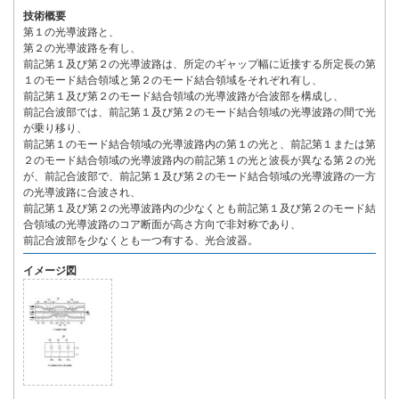
技術概要
第１の光導波路と、
第２の光導波路を有し、
前記第１及び第２の光導波路は、所定のギャップ幅に近接する所定長の第
１のモード結合領域と第２のモード結合領域をそれぞれ有し、
前記第１及び第２のモード結合領域の光導波路が合波部を構成し、
前記合波部では、前記第１及び第２のモード結合領域の光導波路の間で光
が乗り移り、
前記第１のモード結合領域の光導波路内の第１の光と、前記第１または第
２のモード結合領域の光導波路内の前記第１の光と波長が異なる第２の光
が、前記合波部で、前記第１及び第２のモード結合領域の光導波路の一方
の光導波路に合波され、
前記第１及び第２の光導波路内の少なくとも前記第１及び第２のモード結
合領域の光導波路のコア断面が高さ方向で非対称であり、
前記合波部を少なくとも一つ有する、光合波器。
イメージ図