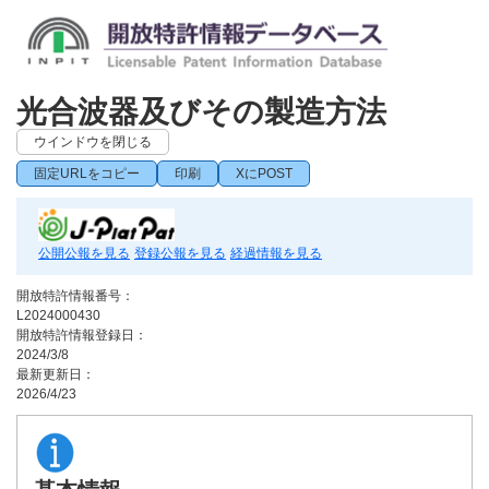
光合波器及びその製造方法
ウインドウを閉じる
固定URLをコピー
印刷
XにPOST
公開公報を見る
登録公報を見る
経過情報を見る
開放特許情報番号：
L2024000430
開放特許情報登録日：
2024/3/8
最新更新日：
2026/4/23