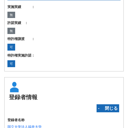
実施実績 ：
無
許諾実績 ：
無
特許権譲渡 ：
可
特許権実施許諾：
可
登録者情報
‐ 閉じる
登録者名称
国立大学法人福井大学