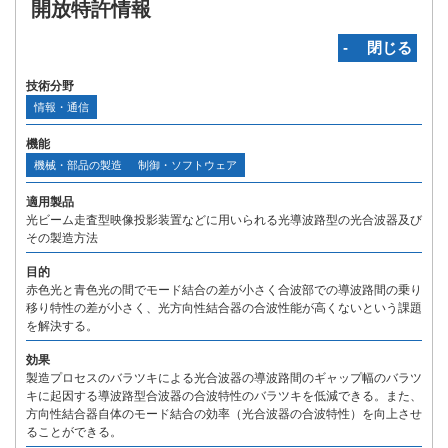
開放特許情報
‐ 閉じる
技術分野
情報・通信
機能
機械・部品の製造
制御・ソフトウェア
適用製品
光ビーム走査型映像投影装置などに用いられる光導波路型の光合波器及び
その製造方法
目的
赤色光と青色光の間でモード結合の差が小さく合波部での導波路間の乗り
移り特性の差が小さく、光方向性結合器の合波性能が高くないという課題
を解決する。
効果
製造プロセスのバラツキによる光合波器の導波路間のギャップ幅のバラツ
キに起因する導波路型合波器の合波特性のバラツキを低減できる。また、
方向性結合器自体のモード結合の効率（光合波器の合波特性）を向上させ
ることができる。