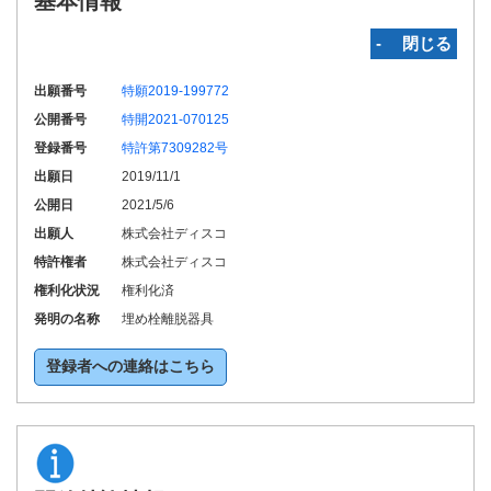
基本情報
‐ 閉じる
出願番号
特願2019-199772
公開番号
特開2021-070125
登録番号
特許第7309282号
出願日
2019/11/1
公開日
2021/5/6
出願人
株式会社ディスコ
特許権者
株式会社ディスコ
権利化状況
権利化済
発明の名称
埋め栓離脱器具
登録者への連絡はこちら