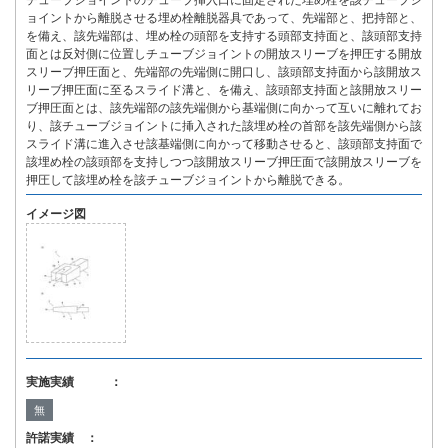
チューブジョイントのチューブ挿入口に固定された埋め栓を該チューブジ
ョイントから離脱させる埋め栓離脱器具であって、先端部と、把持部と、
を備え、該先端部は、埋め栓の頭部を支持する頭部支持面と、該頭部支持
面とは反対側に位置しチューブジョイントの開放スリーブを押圧する開放
スリーブ押圧面と、先端部の先端側に開口し、該頭部支持面から該開放ス
リーブ押圧面に至るスライド溝と、を備え、該頭部支持面と該開放スリー
ブ押圧面とは、該先端部の該先端側から基端側に向かって互いに離れてお
り、該チューブジョイントに挿入された該埋め栓の首部を該先端側から該
スライド溝に進入させ該基端側に向かって移動させると、該頭部支持面で
該埋め栓の該頭部を支持しつつ該開放スリーブ押圧面で該開放スリーブを
押圧して該埋め栓を該チューブジョイントから離脱できる。
イメージ図
実施実績 ：
無
許諾実績 ：