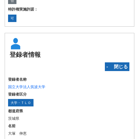
否
特許権実施許諾：
可
登録者情報
‐ 閉じる
登録者名称
国立大学法人筑波大学
登録者区分
大学・ＴＬＯ
都道府県
茨城県
名前
大塚 伸恵