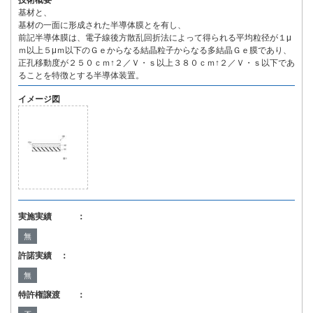
技術概要
基材と、
基材の一面に形成された半導体膜とを有し、
前記半導体膜は、電子線後方散乱回折法によって得られる平均粒径が１μ
ｍ以上５μｍ以下のＧｅからなる結晶粒子からなる多結晶Ｇｅ膜であり、
正孔移動度が２５０ｃｍ↑２／Ｖ・ｓ以上３８０ｃｍ↑２／Ｖ・ｓ以下であ
ることを特徴とする半導体装置。
イメージ図
実施実績 ：
無
許諾実績 ：
無
特許権譲渡 ：