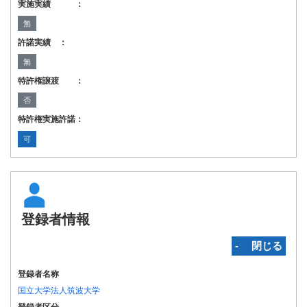
実施実績 ：
無
許諾実績 ：
無
特許権譲渡 ：
否
特許権実施許諾：
可
登録者情報
‐ 閉じる
登録者名称
国立大学法人筑波大学