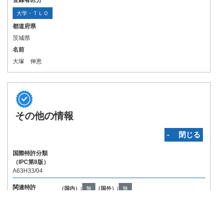
登録者区分
大学・ＴＬＯ
都道府県
茨城県
名前
大塚 伸恵
その他の情報
‐ 閉じる
国際特許分類
（IPC第8版）
A63H33/04
関連特許
（国内）:
無
（国外）:
無
Copyright © INPIT Rights Reserved