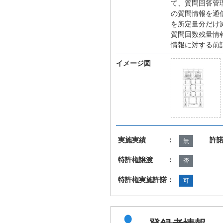
て、質問回答管
の質問情報を通
を所定量分だけ
質問回数残量情
情報に対する前
イメージ図
実施実績 ：
許
無
特許権譲渡 ：
否
特許権実施許諾：
可