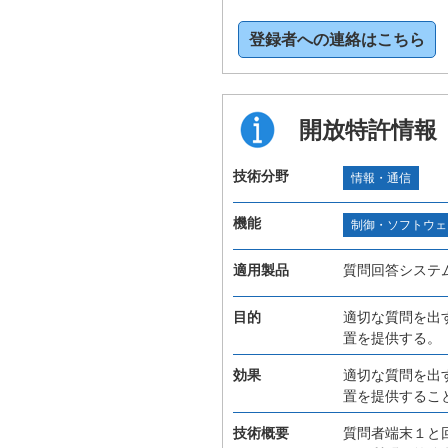
登録者への連絡はこちら
開放特許情報
技術分野
情報・通信
機能
制御・ソフトウェ
適用製品
質問回答システ
目的
適切な質問を出
置を提供する。
効果
適切な質問を出
置を提供するこ
技術概要
質問者端末１と