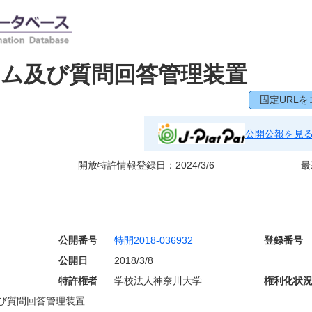
ム及び質問回答管理装置
固定URLを
公開公報を見
開放特許情報登録日：
2024/3/6
最
公開番号
特開2018-036932
登録番号
公開日
2018/3/8
特許権者
学校法人神奈川大学
権利化状
び質問回答管理装置