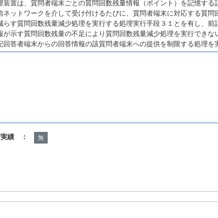
理装置は、質問者端末ごとの質問回数残量情報（ポイント）を記憶する
信ネットワークを介して受け付けるたびに、質問者端末に対応する質問
減らす質問回数残量減少処理を実行する処理実行手段３１とを有し、前
報が示す質問回数残量の不足により質問回数残量減少処理を実行できな
記回答者端末からの回答情報の該質問者端末への提供を制限する処理を
諾実績 ：
無