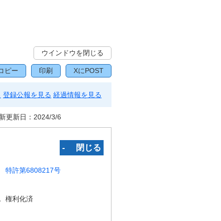
ウインドウを閉じる
コピー
印刷
XにPOST
る
登録公報を見る
経過情報を見る
新更新日：
2024/3/6
‐ 閉じる
特許第6808217号
況
権利化済