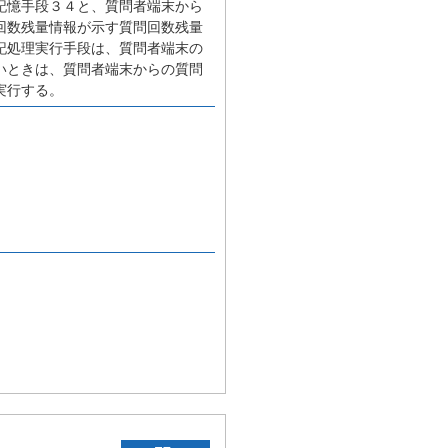
記憶手段３４と、質問者端末から
回数残量情報が示す質問回数残量
記処理実行手段は、質問者端末の
いときは、質問者端末からの質問
実行する。