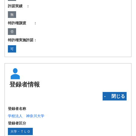
許諾実績 ：
無
特許権譲渡 ：
否
特許権実施許諾：
可
登録者情報
‐ 閉じる
登録者名称
学校法人 神奈川大学
登録者区分
大学・ＴＬＯ