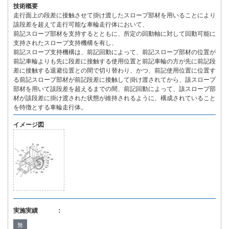
技術概要
走行面上の段差に接触させて掛け渡したスロープ部材を用いることにより
該段差を超えて走行可能な車輪走行体において、
前記スロープ部材を支持するとともに、所定の回動軸に対して回動可能に
支持されたスロープ支持機構を有し、
前記スロープ支持機構は、前記回動によって、前記スロープ部材の位置が
前記車輪よりも先に段差に接触する使用位置と前記車輪の方が先に前記段
差に接触する退避位置との間で切り替わり、かつ、前記使用位置に位置す
る前記スロープ部材が前記段差に接触して掛け渡されてから、該スロープ
部材を用いて該段差を超えるまでの間、前記回動によって、該スロープ部
材が該段差に掛け渡された状態が維持されるように、構成されていること
を特徴とする車輪走行体。
イメージ図
実施実績 ：
無