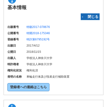
基本情報
‐ 閉じる
出願番号
特願2017-078676
公開番号
特開2018-175346
登録番号
特許第6795192号
出願日
2017/4/12
公開日
2018/11/15
出願人
学校法人神奈川大学
特許権者
学校法人神奈川大学
権利化状況
権利化済
発明の名称
車輪走行体及び段差走行補助装置
登録者への連絡はこちら