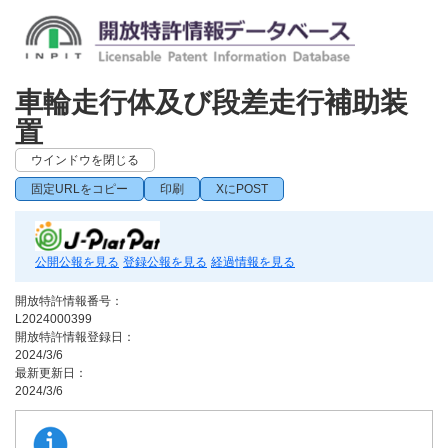
車輪走行体及び段差走行補助装
置
ウインドウを閉じる
固定URLをコピー
印刷
XにPOST
公開公報を見る
登録公報を見る
経過情報を見る
開放特許情報番号：
L2024000399
開放特許情報登録日：
2024/3/6
最新更新日：
2024/3/6