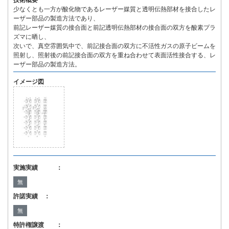
技術概要
少なくとも一方が酸化物であるレーザー媒質と透明伝熱部材を接合したレ
ーザー部品の製造方法であり、
前記レーザー媒質の接合面と前記透明伝熱部材の接合面の双方を酸素プラ
ズマに晒し、
次いで、真空雰囲気中で、前記接合面の双方に不活性ガスの原子ビームを
照射し、照射後の前記接合面の双方を重ね合わせて表面活性接合する、レ
ーザー部品の製造方法。
イメージ図
実施実績 ：
無
許諾実績 ：
無
特許権譲渡 ：