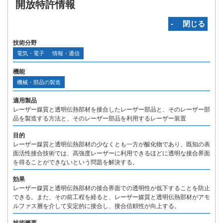
開放特許情報
‐ 閉じる
技術分野
電気・電子
情報・通信
機能
機械・部品の製造
適用製品
レーザー媒質と透明伝熱部材を接合したレーザー部品と、そのレーザー部
品を製造する方法と、そのレーザー部品を利用するレーザー装置
目的
レーザー媒質と透明伝熱部材の少なくとも一方が酸化物であり、既知の表
面活性接合技術では、高強度レーザーに利用できるほどに透明な接合界面
を得ることができないという問題を解決する。
効果
レーザー媒質と透明伝熱部材の接合界面での透明性が低下することを防止
できる。また、その前工程を経ると、レーザー媒質と透明伝熱部材がアモ
ルファス層を介して安定的に接合し、接合信頼性が向上する。