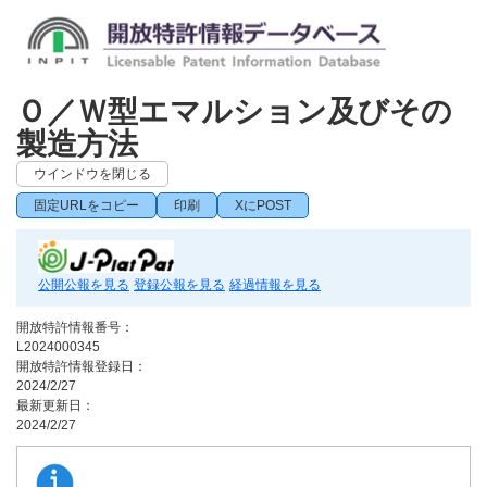
Ｏ／Ｗ型エマルション及びその
製造方法
ウインドウを閉じる
固定URLをコピー
印刷
XにPOST
公開公報を見る
登録公報を見る
経過情報を見る
開放特許情報番号：
L2024000345
開放特許情報登録日：
2024/2/27
最新更新日：
2024/2/27