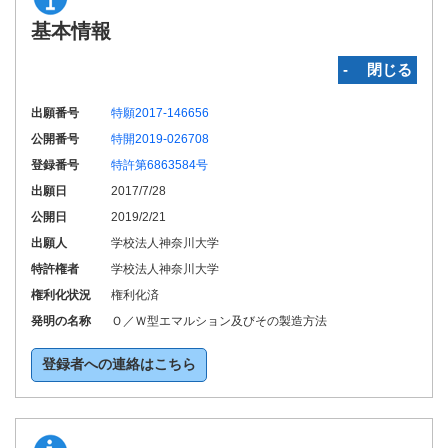
基本情報
‐ 閉じる
出願番号
特願2017-146656
公開番号
特開2019-026708
登録番号
特許第6863584号
出願日
2017/7/28
公開日
2019/2/21
出願人
学校法人神奈川大学
特許権者
学校法人神奈川大学
権利化状況
権利化済
発明の名称
Ｏ／Ｗ型エマルション及びその製造方法
登録者への連絡はこちら