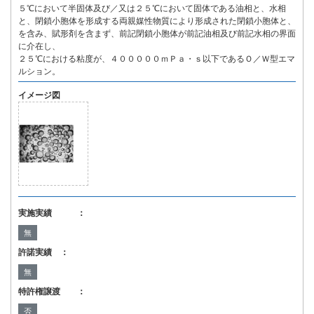
５℃において半固体及び／又は２５℃において固体である油相と、水相
と、閉鎖小胞体を形成する両親媒性物質により形成された閉鎖小胞体と、
を含み、賦形剤を含まず、前記閉鎖小胞体が前記油相及び前記水相の界面
に介在し、
２５℃における粘度が、４０００００ｍＰａ・ｓ以下であるＯ／Ｗ型エマ
ルション。
イメージ図
実施実績 ：
無
許諾実績 ：
無
特許権譲渡 ：
否