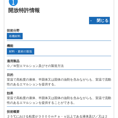
開放特許情報
‐ 閉じる
技術分野
有機材料
機能
材料・素材の製造
適用製品
Ｏ／Ｗ型エマルション及びその製造方法
目的
室温で高粘度の液体、半固体又は固体の油剤を含みながらも、室温で流動
性のあるエマルションを提供する。
効果
室温で高粘度の液体、半固体又は固体の油剤を含みながらも、室温で流動
性のあるエマルションを提供することができる。
技術概要
２５℃における粘度が３０００ｍＰａ・ｓ以上である液体及び／又は２