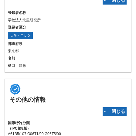
‐ 閉じる
登録者名称
学校法人北里研究所
登録者区分
大学・ＴＬＯ
都道府県
東京都
名前
樋口 昌敏
その他の情報
‐ 閉じる
国際特許分類
（IPC第8版）
A61B5/107 G06T1/00 G06T5/00