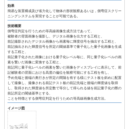
効果
簡易な装置構成及び省力化して物体の形状観察あるいは，側弯症スクリー
ニングシステムを実現することが可能である。
技術概要
側弯症判定を行うための等高線画像生成方法であって、
被験者の背面画像を撮影し、デジタル画像を出力する工程と、
前記撮影されたデジタル画像から画素毎に輝度信号を抽出する工程と、
前記抽出された輝度信号を所定の閾値基準で量子化した量子化画像を生成
する工程と、
前記量子化された画像における量子化レベル毎に、同じ量子化レベルの画
素を繋いだ画像に変換する工程と、
前記同じ量子化レベルの画素を繋いだ画像をディスプレイに表示して、前
記被験者の背面における高度の偏位を観察可能にする工程を有し、
予め先端と後端の奥行きが所定の間隔を有する様にテスト板を斜めに配置
して撮像し、撮像される前記テスト板の前記先端と後端の輝度値を取得
し、取得された輝度値を所定数で等分して得られる値を前記量子化の際の
前記所定の閾値基準とする、
ことを特徴とする側弯症判定を行うための等高線画像生成方法。
イメージ図