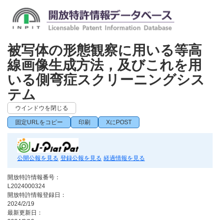
被写体の形態観察に用いる等高
線画像生成方法，及びこれを用
いる側弯症スクリーニングシス
テム
ウインドウを閉じる
固定URLをコピー
印刷
XにPOST
公開公報を見る
登録公報を見る
経過情報を見る
開放特許情報番号：
L2024000324
開放特許情報登録日：
2024/2/19
最新更新日：