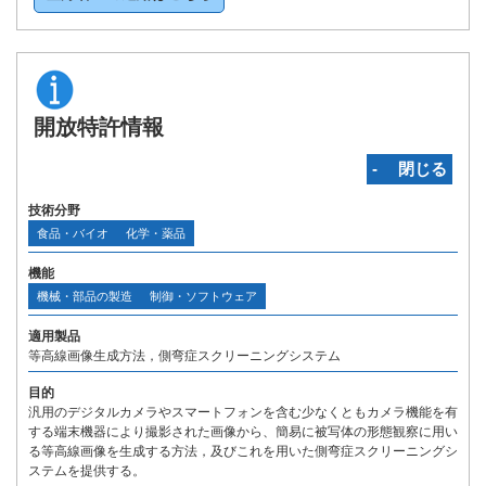
開放特許情報
‐ 閉じる
技術分野
食品・バイオ
化学・薬品
機能
機械・部品の製造
制御・ソフトウェア
適用製品
等高線画像生成方法，側弯症スクリーニングシステム
目的
汎用のデジタルカメラやスマートフォンを含む少なくともカメラ機能を有
する端末機器により撮影された画像から、簡易に被写体の形態観察に用い
る等高線画像を生成する方法，及びこれを用いた側弯症スクリーニングシ
ステムを提供する。