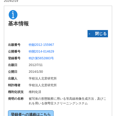
2024/2/19
基本情報
‐ 閉じる
出願番号
特願2012-155967
公開番号
特開2014-014629
登録番号
特許第5652883号
出願日
2012/7/11
公開日
2014/1/30
出願人
学校法人北里研究所
特許権者
学校法人北里研究所
権利化状況
権利化済
発明の名称
被写体の形態観察に用いる等高線画像生成方法，及びこ
れを用いる側弯症スクリーニングシステム
登録者への連絡はこちら