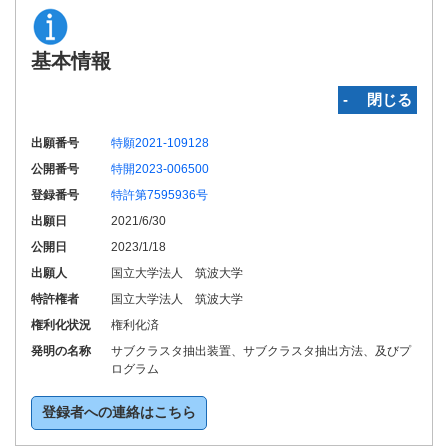
基本情報
‐ 閉じる
出願番号
特願2021-109128
公開番号
特開2023-006500
登録番号
特許第7595936号
出願日
2021/6/30
公開日
2023/1/18
出願人
国立大学法人 筑波大学
特許権者
国立大学法人 筑波大学
権利化状況
権利化済
発明の名称
サブクラスタ抽出装置、サブクラスタ抽出方法、及びプ
ログラム
登録者への連絡はこちら