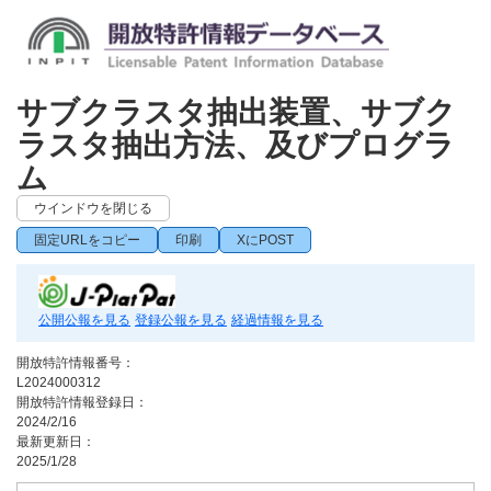
サブクラスタ抽出装置、サブク
ラスタ抽出方法、及びプログラ
ム
ウインドウを閉じる
固定URLをコピー
印刷
XにPOST
公開公報を見る
登録公報を見る
経過情報を見る
開放特許情報番号：
L2024000312
開放特許情報登録日：
2024/2/16
最新更新日：
2025/1/28