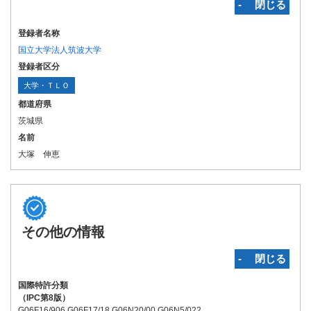
‐ 閉じる
登録者名称
国立大学法人筑波大学
登録者区分
大学・ＴＬＯ
都道府県
茨城県
名前
大塚 伸恵
その他の情報
‐ 閉じる
国際特許分類
（IPC第8版）
G06F16/906 G06F17/18 G06N20/00 G06N5/022