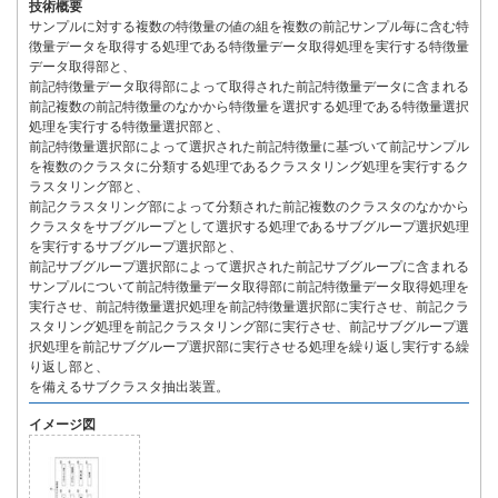
技術概要
サンプルに対する複数の特徴量の値の組を複数の前記サンプル毎に含む特
徴量データを取得する処理である特徴量データ取得処理を実行する特徴量
データ取得部と、
前記特徴量データ取得部によって取得された前記特徴量データに含まれる
前記複数の前記特徴量のなかから特徴量を選択する処理である特徴量選択
処理を実行する特徴量選択部と、
前記特徴量選択部によって選択された前記特徴量に基づいて前記サンプル
を複数のクラスタに分類する処理であるクラスタリング処理を実行するク
ラスタリング部と、
前記クラスタリング部によって分類された前記複数のクラスタのなかから
クラスタをサブグループとして選択する処理であるサブグループ選択処理
を実行するサブグループ選択部と、
前記サブグループ選択部によって選択された前記サブグループに含まれる
サンプルについて前記特徴量データ取得部に前記特徴量データ取得処理を
実行させ、前記特徴量選択処理を前記特徴量選択部に実行させ、前記クラ
スタリング処理を前記クラスタリング部に実行させ、前記サブグループ選
択処理を前記サブグループ選択部に実行させる処理を繰り返し実行する繰
り返し部と、
を備えるサブクラスタ抽出装置。
イメージ図