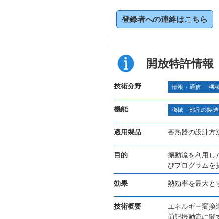
登録者への連絡はこちら
開放特許情報
技術分野
情報・通信
機
機能
機械・部品の製造
適用製品
蓄熱器の設計方
目的
振動流を利用し
びプログラムを
効果
熱効率を最大と
技術概要
エネルギー変換
前記振動流に関