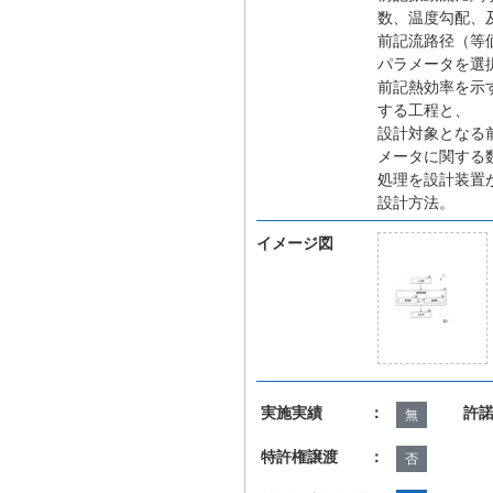
数、温度勾配、
前記流路径（等
パラメータを選
前記熱効率を示
する工程と、
設計対象となる
メータに関する
処理を設計装置
設計方法。
イメージ図
実施実績 ：
許
無
特許権譲渡 ：
否