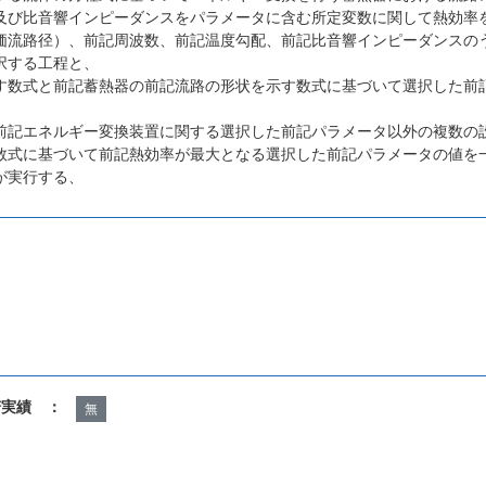
及び比音響インピーダンスをパラメータに含む所定変数に関して熱効率
価流路径）、前記周波数、前記温度勾配、前記比音響インピーダンスの
択する工程と、
す数式と前記蓄熱器の前記流路の形状を示す数式に基づいて選択した前
前記エネルギー変換装置に関する選択した前記パラメータ以外の複数の
数式に基づいて前記熱効率が最大となる選択した前記パラメータの値を
が実行する、
諾実績 ：
無