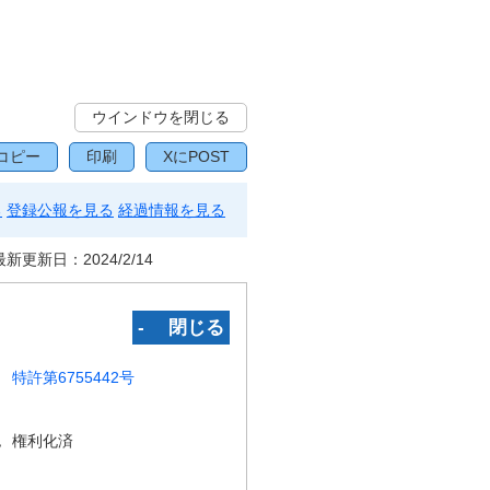
ウインドウを閉じる
コピー
印刷
XにPOST
る
登録公報を見る
経過情報を見る
最新更新日：
2024/2/14
‐ 閉じる
特許第6755442号
況
権利化済