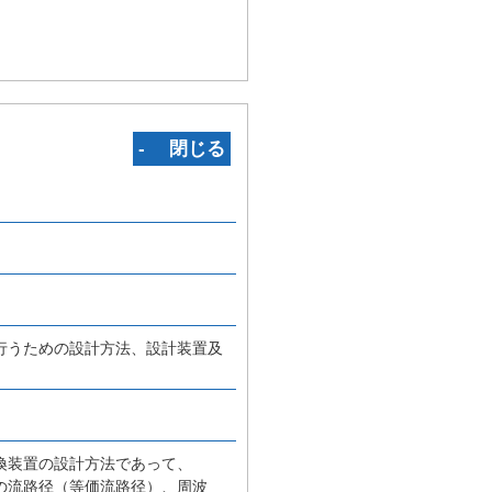
‐ 閉じる
行うための設計方法、設計装置及
換装置の設計方法であって、
の流路径（等価流路径）、周波