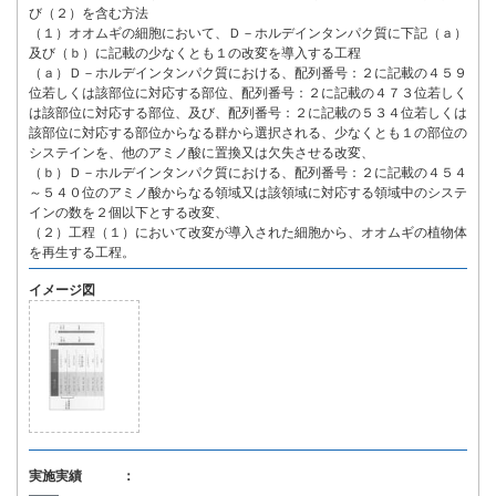
び（２）を含む方法
（１）オオムギの細胞において、Ｄ－ホルデインタンパク質に下記（ａ）
及び（ｂ）に記載の少なくとも１の改変を導入する工程
（ａ）Ｄ－ホルデインタンパク質における、配列番号：２に記載の４５９
位若しくは該部位に対応する部位、配列番号：２に記載の４７３位若しく
は該部位に対応する部位、及び、配列番号：２に記載の５３４位若しくは
該部位に対応する部位からなる群から選択される、少なくとも１の部位の
システインを、他のアミノ酸に置換又は欠失させる改変、
（ｂ）Ｄ－ホルデインタンパク質における、配列番号：２に記載の４５４
～５４０位のアミノ酸からなる領域又は該領域に対応する領域中のシステ
インの数を２個以下とする改変、
（２）工程（１）において改変が導入された細胞から、オオムギの植物体
を再生する工程。
イメージ図
実施実績 ：