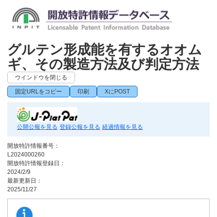
グルテン形成能を有するオオム
ギ、その製造方法及び判定方法
ウインドウを閉じる
固定URLをコピー
印刷
XにPOST
公開公報を見る
登録公報を見る
経過情報を見る
開放特許情報番号：
L2024000260
開放特許情報登録日：
2024/2/9
最新更新日：
2025/11/27