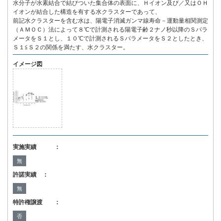
水分子が水素結合で結びついた集合体の表面に、Ｈイオン及び／又はＯＨ
イオンが結合した構造を有する水クラスターであって、
前記水クラスターを含む水は、陽電子消滅ガンマ線寿命－運動量相関測定
（ＡＭＯＣ）法によって８℃で計測される陽電子齢２ナノ秒以降のＳパラ
メータをＳ１とし、１０℃で計測されるＳパラメータをＳ２としたとき、
Ｓ１≦Ｓ２の関係を満たす、水クラスター。
イメージ図
実施実績 ：
無
許諾実績 ：
無
特許権譲渡 ：
否