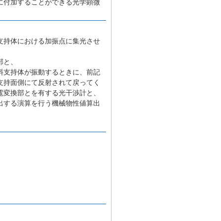
に付加することができる光学顕微
支持体における加振点に集光させ
部と、
料支持体が振動するときに、前記
支持面側にて反射されて戻ってく
電変換部とを有する光干渉計と、
出する演算を行う機械物性値算出