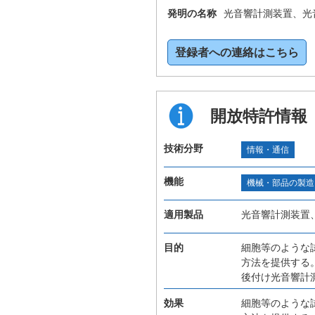
発明の名称
光音響計測装置、光
登録者への連絡はこちら
開放特許情報
技術分野
情報・通信
機能
機械・部品の製造
適用製品
光音響計測装置
目的
細胞等のような
方法を提供する
後付け光音響計
効果
細胞等のような