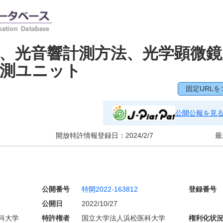
、光音響計測方法、光学顕微鏡
計測ユニット
固定URLを
公開公報を見
開放特許情報登録日：
2024/2/7
最
公開番号
特開2022-163812
登録番号
公開日
2022/10/27
科大学
特許権者
国立大学法人浜松医科大学
権利化状