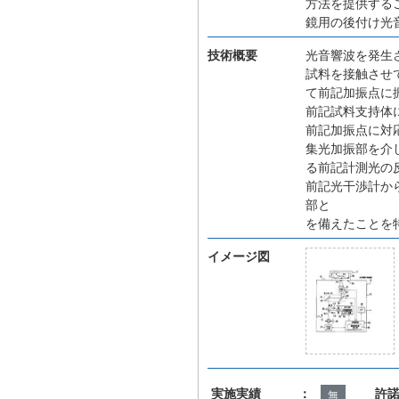
方法を提供する
鏡用の後付け光
技術概要
光音響波を発生
試料を接触させ
て前記加振点に
前記試料支持体
前記加振点に対
集光加振部を介
る前記計測光の
前記光干渉計か
部と
を備えたことを
イメージ図
実施実績 ：
許
無