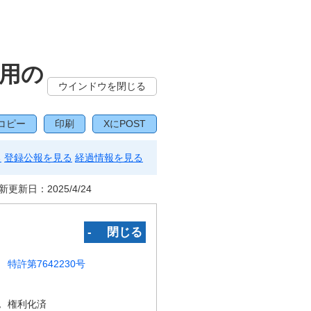
用の
ウインドウを閉じる
コピー
印刷
XにPOST
る
登録公報を見る
経過情報を見る
新更新日：
2025/4/24
‐ 閉じる
特許第7642230号
況
権利化済