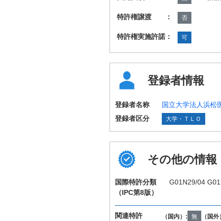
特許権譲渡 ：
否
特許権実施許諾：
可
登録者情報
登録者名称
国立大学法人浜松
登録者区分
大学・ＴＬＯ
その他の情報
国際特許分類
G01N29/04 G01
（IPC第8版）
関連特許
（国内）:
無
（国外