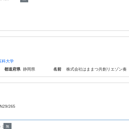
医科大学
都道府県
静岡県
名前
株式会社はままつ共創リエゾン奏
N29/265
）:
無