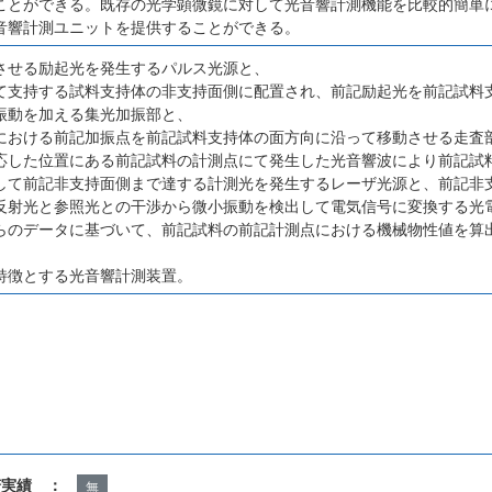
ことができる。既存の光学顕微鏡に対して光音響計測機能を比較的簡単
音響計測ユニットを提供することができる。
させる励起光を発生するパルス光源と、
て支持する試料支持体の非支持面側に配置され、前記励起光を前記試料
振動を加える集光加振部と、
における前記加振点を前記試料支持体の面方向に沿って移動させる走査
応した位置にある前記試料の計測点にて発生した光音響波により前記試
して前記非支持面側まで達する計測光を発生するレーザ光源と、前記非
反射光と参照光との干渉から微小振動を検出して電気信号に変換する光
らのデータに基づいて、前記試料の前記計測点における機械物性値を算
特徴とする光音響計測装置。
諾実績 ：
無