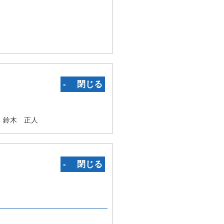
‐ 閉じる
 鈴木 正人
‐ 閉じる